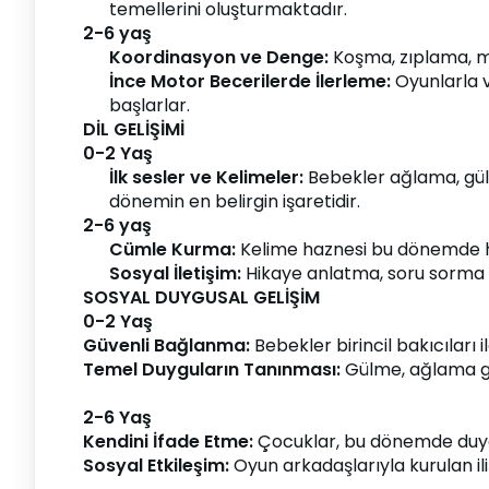
temellerini oluşturmaktadır.
2-6 yaş
Koordinasyon ve Denge: 
Koşma, zıplama, me
İnce Motor Becerilerde İlerleme: 
Oyunlarla v
başlarlar.
DİL GELİŞİMİ
0-2 Yaş
İlk sesler ve Kelimeler: 
Bebekler ağlama, gülm
dönemin en belirgin işaretidir.
2-6 yaş
Cümle Kurma: 
Kelime haznesi bu dönemde hı
Sosyal İletişim:
 Hikaye anlatma, soru sorma ve
SOSYAL DUYGUSAL GELİŞİM
0-2 Yaş
Güvenli Bağlanma:
 Bebekler birincil bakıcılar
Temel Duyguların Tanınması:
 Gülme, ağlama gib
2-6 Yaş
Kendini İfade Etme: 
Çocuklar, bu dönemde duygul
Sosyal Etkileşim: 
Oyun arkadaşlarıyla kurulan iliş