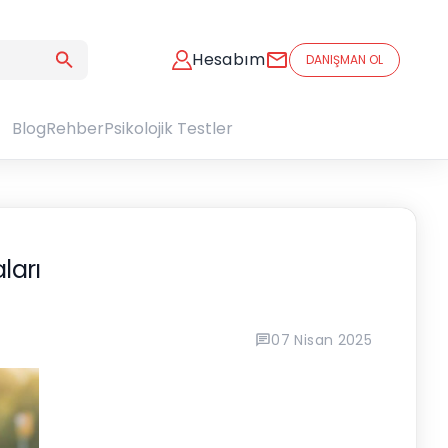
Hesabım
DANIŞMAN OL
Blog
Rehber
Psikolojik Testler
ları
07 Nisan 2025