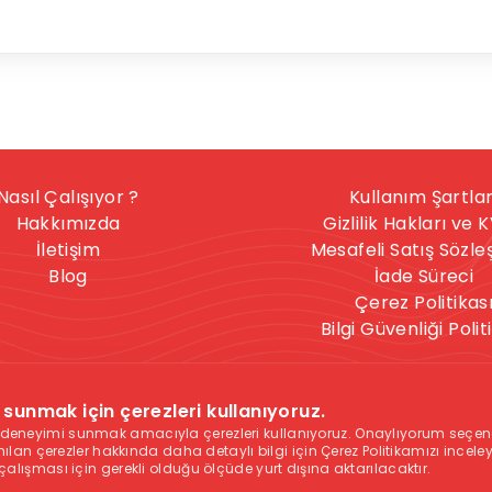
Nasıl Çalışıyor ?
Kullanım Şartlar
Hakkımızda
Gizlilik Hakları ve 
İletişim
Mesafeli Satış Sözl
Blog
İade Süreci
Çerez Politikas
Bilgi Güvenliği Polit
nışmanlık hizmeti, herkese uygun bir hizmet değildir. İntihar
sunmak için çerezleri kullanıyoruz.
celere sahipseniz, sitedeki hizmetler size uygun olmayabilir
ık deneyimi sunmak amacıyla çerezleri kullanıyoruz. Onaylıyorum seçen
ağıdaki yardım numaraları ile iletişime geçmenizi tavsiye eder
lanılan çerezler hakkında daha detaylı bilgi için Çerez Politikamızı incel
 çalışması için gerekli olduğu ölçüde yurt dışına aktarılacaktır.
2
, Polis İmdat Hattı:
155
, Aile İçi Yardım Hattı:
183
, Uyuşturucu 