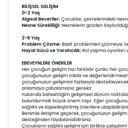
BİLİŞSEL GELİŞİM
0-2 Yaş
Algısal Beceriler: 
Çocuklar, çevrelerindeki nesne
Nesne Sürekliliği:
 Nesnelerin gözden kaybolduğu
2-6 Yaş
Problem Çözme: 
Basit problemleri çözmeye, ned
Hayal Gücü ve Yaratıcılık: 
Rol yapma oyunları v
EBEVEYNLERE ÖNERİLER
Her çocuğun gelişim hızı farklıdır çünkü her çoc
çocuğunuzun gelişim takibi ve değerlendirmesin
çocuğunuzun gelişimini fazlasıyla destekleyecek
anlamaya çabalamanız gerekir.
Yukarıda bahsettiğim gelişimsel dönüm noktaları g
bulundurmak büyük önem taşır. Eğer çocuğunuzun ge
sağlıklı ve kişiselleştirilmiş önerilere ulaşabilirsini
Benimle iletişime geçerek, çocuğunuzun gelişim s
desteğinden faydalanabilirsiniz.
Çocukların sağlıklı gelişimi için birlikte çalışalım!