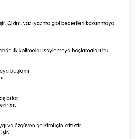
işir. Çizim, yazı yazma gibi becerileri kazanmaya 
rında ilk kelimeleri söylemeye başlamaları bu 
aya başlanır.
ar.
aşlarlar.
rirler.
ve özgüven gelişimi için kritiktir.
şir.