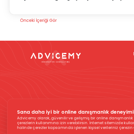
Önceki İçeriği Gör
Dikkat -
Online da
Sana daha iyi bir online danışmanlık deneyimi 
vermek gibi düşün
Advicemy olarak, güvenilir ve gelişmiş bir online danışmanl
aş
çerezlerin kullanımına izin verebilirsin. İnternet sitemizde kul
halinde çerezler kapsamında işlenen kişisel verileriniz çerezin
Acil Yardım Hattı:
11