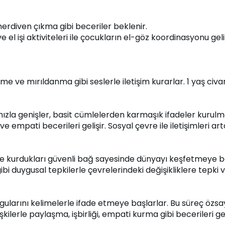
rdiven çıkma gibi beceriler beklenir.
e el işi aktiviteleri ile çocukların el-göz koordinasyonu gel
e ve mırıldanma gibi seslerle iletişim kurarlar. 1 yaş civa
zla genişler, basit cümlelerden karmaşık ifadeler kurulm
 empati becerileri gelişir. Sosyal çevre ile iletişimleri art
ı ile kurdukları güvenli bağ sayesinde dünyayı keşfetmeye b
i duygusal tepkilerle çevrelerindeki değişikliklere tepki ve
arını kelimelerle ifade etmeye başlarlar. Bu süreç özsaygı 
kilerle paylaşma, işbirliği, empati kurma gibi becerileri geli