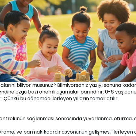
arını biliyor musunuz? Bilmiyorsanız yazıyı sonuna kadar
e özgü bazı önemli aşamalar barındırır. 0-6 yaş dönem ise 
r. Çünkü bu dönemde ilerleyen yılların temeli atılır.
kontrolünün sağlanması sonrasında yuvarlanma, oturma, e
vrama, ve parmak koordinasyonunun gelişmesi, ilerleyen 