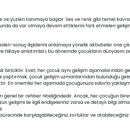
 ve yüzleri tanımaya başlar. Ses ve renk gibi temel kavra
nda da var olmaya devam ettiklerini fark etmeleri gelişim
en-sonuç ilişkilerini anlamaya yönelik aktiviteler öne çık
e hikaye anlatımları, bu dönemde çocukların dünyasını ze
uk biriciktir. Evet, her çocuk aynı gelişim aşamalarından g
i yaptırmak, çocuk gelişim uzmanlarından bulunduğu geliş
tir. En önemlisi her aşamada çocuğunuza sabırla yaklaşmanı
enel bir rehber niteliğindedir. Ancak, her çocuğun bireysel
lişimi ile ilgili endişeleriniz varsa ve detaylı bilgi alma
z.
ürecinde karşılaşabileceğiniz zorluklar ve atabileceğiniz a