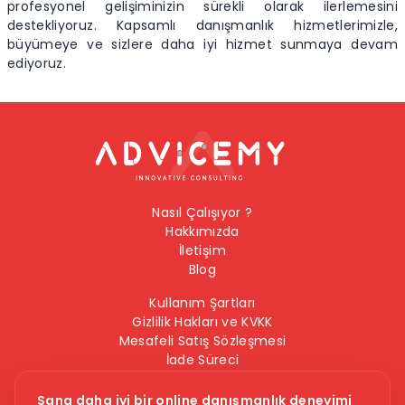
profesyonel gelişiminizin sürekli olarak ilerlemesini
destekliyoruz. Kapsamlı danışmanlık hizmetlerimizle,
büyümeye ve sizlere daha iyi hizmet sunmaya devam
ediyoruz.
Nasıl Çalışıyor ?
Hakkımızda
İletişim
Blog
Kullanım Şartları
Gizlilik Hakları ve KVKK
Mesafeli Satış Sözleşmesi
İade Süreci
Çerez Politikası
Bilgi Güvenliği Politikası
Sana daha iyi bir online danışmanlık deneyimi