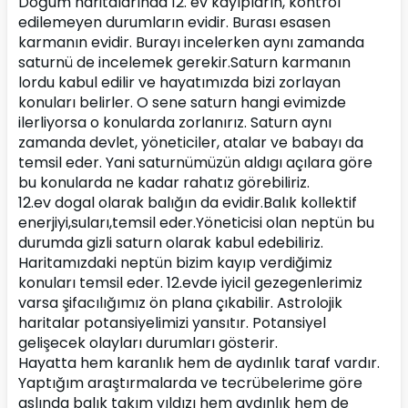
Doğum haritalarında 12. ev kayıpların, kontrol 
edilemeyen durumların evidir. Burası esasen 
karmanın evidir. Burayı incelerken aynı zamanda 
saturnü de incelemek gerekir.Saturn karmanın 
lordu kabul edilir ve hayatımızda bizi zorlayan 
konuları belirler. O sene saturn hangi evimizde 
ilerliyorsa o konularda zorlanırız. Saturn aynı 
zamanda devlet, yöneticiler, atalar ve babayı da 
temsil eder. Yani saturnümüzün aldıgı açılara göre 
bu konularda ne kadar rahatız görebiliriz.
12.ev dogal olarak balığın da evidir.Balık kollektif 
enerjiyi,suları,temsil eder.Yöneticisi olan neptün bu 
durumda gizli saturn olarak kabul edebiliriz. 
Haritamızdaki neptün bizim kayıp verdiğimiz 
konuları temsil eder. 12.evde iyicil gezegenlerimiz 
varsa şifacılığımız ön plana çıkabilir. Astrolojik 
haritalar potansiyelimizi yansıtır. Potansiyel 
gelişecek olayları durumları gösterir.
Hayatta hem karanlık hem de aydınlık taraf vardır. 
Yaptığım araştırmalarda ve tecrübelerime göre 
aslında balık takım yıldızı hem aydınlık hem de 