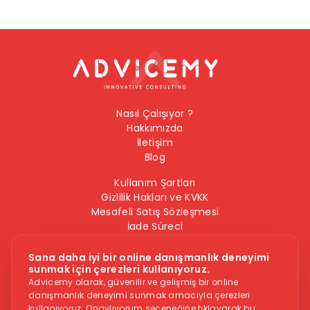
Nasıl Çalışıyor ?
Hakkımızda
İletişim
Blog
Kullanım Şartları
Gizlilik Hakları ve KVKK
Mesafeli Satış Sözleşmesi
İade Süreci
Çerez Politikası
Bilgi Güvenliği Politikası
Sana daha iyi bir online danışmanlık deneyimi
sunmak için çerezleri kullanıyoruz.
Bizi Takip Edin
Advicemy olarak, güvenilir ve gelişmiş bir online
danışmanlık deneyimi sunmak amacıyla çerezleri
kullanıyoruz. Onaylıyorum seçeneğine tıklayarak bu