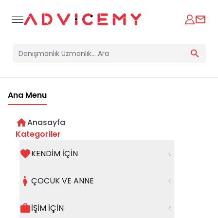
Ana Menu
Anasayfa
12. EV GİZEMİ
Kategoriler
KENDİM İÇİN
Astrolog
27 Eylül 2024
Nilda Hatice Özer
ÇOCUK VE ANNE
İŞİM İÇİN