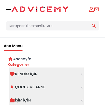
Ana Menu
Anasayfa
Başarı Yolculuğunda Gerçek
Kategoriler
Rehber Kim?
KENDİM İÇİN
22 Ekim 2024
ÇOCUK VE ANNE
İŞİM İÇİN