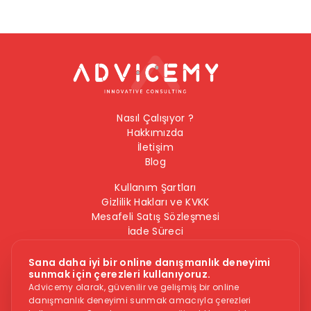
Nasıl Çalışıyor ?
Hakkımızda
İletişim
Blog
Kullanım Şartları
Gizlilik Hakları ve KVKK
Mesafeli Satış Sözleşmesi
İade Süreci
Çerez Politikası
Bilgi Güvenliği Politikası
Sana daha iyi bir online danışmanlık deneyimi
sunmak için çerezleri kullanıyoruz.
Bizi Takip Edin
Advicemy olarak, güvenilir ve gelişmiş bir online
danışmanlık deneyimi sunmak amacıyla çerezleri