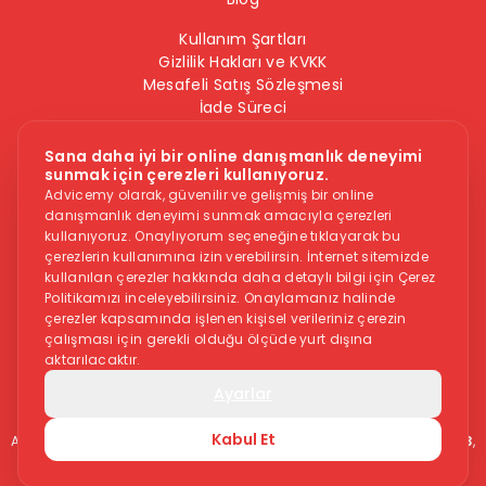
Kullanım Şartları
Gizlilik Hakları ve KVKK
Mesafeli Satış Sözleşmesi
İade Süreci
Çerez Politikası
Bilgi Güvenliği Politikası
Sana daha iyi bir online danışmanlık deneyimi
sunmak için çerezleri kullanıyoruz.
Bizi Takip Edin
Advicemy olarak, güvenilir ve gelişmiş bir online
danışmanlık deneyimi sunmak amacıyla çerezleri
kullanıyoruz. Onaylıyorum seçeneğine tıklayarak bu
çerezlerin kullanımına izin verebilirsin. İnternet sitemizde
kullanılan çerezler hakkında daha detaylı bilgi için Çerez
Politikamızı inceleyebilirsiniz. Onaylamanız halinde
çerezler kapsamında işlenen kişisel verileriniz çerezin
çalışması için gerekli olduğu ölçüde yurt dışına
Dikkat -
Online danışmanlık hizmeti, herkese uygun bir hizmet
aktarılacaktır.
değildir. İntihar veya kendine zarar vermek gibi düşüncelere
sahipseniz, sitedeki hizmetler size uygun olmayabilir. Bu
Ayarlar
durumdaysanız aşağıdaki yardım numaraları ile iletişime
geçmenizi tavsiye ederiz.
Kabul Et
Acil Yardım Hattı:
112
, Polis İmdat Hattı:
155
, Aile İçi Yardım Hattı:
183
,
Uyuşturucu İle Mücadele Yardım Hattı:
191