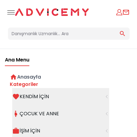
Ana Menu
Anasayfa
Çocuklar İçin Oyun Danışmanlığı
Kategoriler
Almak Ne İşe Yarar
KENDİM İÇİN
17 Eylül 2024
ÇOCUK VE ANNE
İŞİM İÇİN