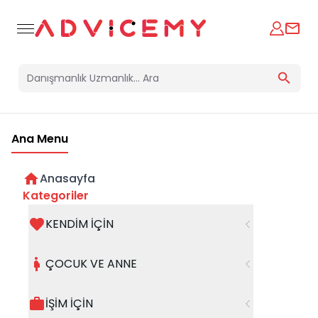
Ana Menu
Anasayfa
ÇOCUKLARDA RESİM ÇİZMENİN
Kategoriler
ÖNEMİ!
KENDİM İÇİN
29 Eylül 2023
ÇOCUK VE ANNE
İŞİM İÇİN