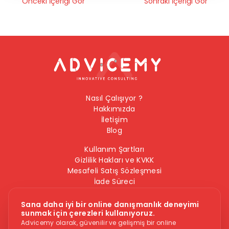
Önceki İçeriği Gör
Sonraki İçeriği Gör
Nasıl Çalışıyor ?
Hakkımızda
İletişim
Blog
Kullanım Şartları
Gizlilik Hakları ve KVKK
Mesafeli Satış Sözleşmesi
İade Süreci
Çerez Politikası
Bilgi Güvenliği Politikası
Sana daha iyi bir online danışmanlık deneyimi
sunmak için çerezleri kullanıyoruz.
Bizi Takip Edin
Advicemy olarak, güvenilir ve gelişmiş bir online