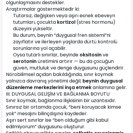
olgunlaşmasını destekler.
Araştırmalar göstermektedir ki:
Tutarsız, değişken veya aşırı esnek ebeveyn 
tutumları, çocukta 
kortizol
 (stres hormonu) 
düzeyini yükseltir.
Bu durum, beynin “duygusal fren sistemi”ni 
zayıflatır ve ilerleyen yaşlarda dürtü kontrolü 
sorunlarına yol açabilir.
Oysa tutarlı sınırlar, beyinde 
oksitosin
 ve 
serotonin
 üretimini artırır — bu da çocuğun 
güven, mutluluk ve denge duygusunu güçlendirir.
Nörobilimsel açıdan bakıldığında, sınır koymak 
yalnızca davranış yönetimi değil; 
beynin duygusal 
düzenleme merkezlerini inşa etmek
 anlamına gelir.
III. DUYGUSAL GELİŞİM VE BAĞLANMA BOYUTU
Sınır koymak, bağlanma ilişkisinin bir uzantısıdır.
Sınırsız bir ortamda çocuk, “beni koruyacak kimse 
yok” mesajını bilinçdışına kaydeder.
Aşırı sert sınırlar ise “ben olduğum gibi kabul 
edilmiyorum” duygusunu oluşturur.