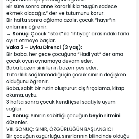
Bir süre sonra anne kararlılıkla “Bugün sadece 
ekmek alacağız.” der ve tutumunu korur.
Bir hafta sonra ağlama azalır, çocuk “hayır”ın 
anlamını öğrenir.
→ 
Sonuç:
 Çocuk “istek” ile “ihtiyaç” arasındaki farkı 
ayırt etmeye başlar.
Vaka 2 – Uyku Direnci (3 yaş):
Bir baba, her gece çocuğuna “Hadi yat” der ama 
çocuk oyun oynamaya devam eder.
Baba bazen sinirlenir, bazen pes eder.
Tutarlılık sağlanmadığı için çocuk sınırın değişken 
olduğunu öğrenir.
Baba, sabit bir rutin oluşturur: diş fırçalama, kitap 
okuma, uyku.
3 hafta sonra çocuk kendi içsel saatiyle uyum 
sağlar.
→ 
Sonuç:
 Sınırın sabitliği çocuğun 
beyin ritmini
düzenler.
VIII. SONUÇ: SINIR, ÖZGÜRLÜĞÜN BAŞLANGICI
Bir çocuğun özgürlüğü, sınırlarının bilincinde olduğu 