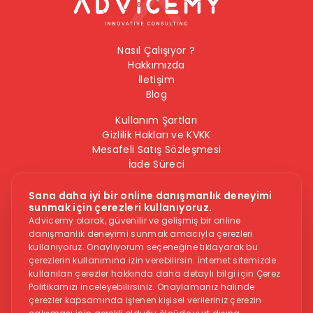
Nasıl Çalışıyor ?
Hakkımızda
İletişim
Blog
Kullanım Şartları
Gizlilik Hakları ve KVKK
Mesafeli Satış Sözleşmesi
İade Süreci
Çerez Politikası
Bilgi Güvenliği Politikası
Sana daha iyi bir online danışmanlık deneyimi
sunmak için çerezleri kullanıyoruz.
Bizi Takip Edin
Advicemy olarak, güvenilir ve gelişmiş bir online
danışmanlık deneyimi sunmak amacıyla çerezleri
kullanıyoruz. Onaylıyorum seçeneğine tıklayarak bu
çerezlerin kullanımına izin verebilirsin. İnternet sitemizde
kullanılan çerezler hakkında daha detaylı bilgi için Çerez
Politikamızı inceleyebilirsiniz. Onaylamanız halinde
çerezler kapsamında işlenen kişisel verileriniz çerezin