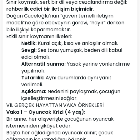
Sınır koymak, sert bir dil veya cezalandırma değil; 
rehberlik edici bir iletişim biçimidir.
Doğan Cüceloğlu’nun “güven temelli iletişim 
modeli”ne göre ebeveynin görevi, “hayır” derken 
bile ilişkiyi koparmamaktır.
Etkili sınır koymanın ilkeleri:
Netlik:
 Kural açık, kısa ve anlaşılır olmalı.
Sevgi:
 Ses tonu yumuşak, beden dili kabul 
edici olmalı.
Alternatif sunma:
 Yasak yerine yönlendirme 
yapılmalı.
Tutarlılık:
 Aynı durumlarda aynı yanıt 
verilmeli.
Açıklama:
 Nedenini paylaşmak, çocuğun 
içselleştirmesini sağlar.
VII. GERÇEK HAYATTAN VAKA ÖRNEKLERİ
Vaka 1 – Oyuncak Krizi (4 yaş):
Bir anne, her alışverişte çocuğunun oyuncak 
istemesinden şikâyet eder.
Başta her ağladığında oyuncak alınır; çocuk 
ağlamanın işe yaradığını öğrenir.