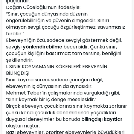
ipuçlarıdır.
Doğan Cüceloğlu’nun ifadesiyle:
“Sınır, çocuğun dünyasında düzenin, 
öngörülebilirliğin ve güvenin simgesidir. Sınırı 
olmayan sevgi, çocuğu özgürleştirmez; savunmasız 
bırakır.”
Ebeveynliğin özü, sadece sevgiyi göstermek değil, 
sevgiyi 
yönlendirebilme
 becerisidir. Çünkü sınır, 
çocuğun kişiliğini bastırmaz; tam tersine, benliğini 
şekillendirir.
I. SINIR KOYMAMANIN KÖKENLERİ: EBEVEYNİN 
BİLİNÇDIŞI
Sınır koyma süreci, sadece çocuğun değil, 
ebeveynin iç dünyasının da aynasıdır.
Mehmet Teber’in çalışmalarında vurguladığı gibi, 
“sınır koymak bir iç denge meselesidir.”
Birçok ebeveyn, çocuklarına sınır koymakta zorlanır 
çünkü kendi çocukluk dönemlerinde yaşadıkları 
duygusal deneyimler bu konuda 
bilinçdışı kayıtlar
oluşturmuştur.
Bazı ebeveynler, otoriter ebeveynlerle büyüdükleri 