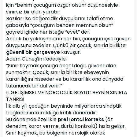
için “benim çocuğum özgür olsun” düşüncesiyle 
sınırsız bir alan yaratır.
Bazıları ise değersizlik duygularını telafi etme 
çabasıyla “çocuğum benden memnun olsun” 
gayreti içinde her isteğe “evet” der.
Ancak bu yaklaşımların her biri, çocuğun içsel güven 
duygusunu zedeler. Çünkü bir çocuk, sınırla birlikte 
güvenli bir çerçeveye
 kavuşur.
Adem Güneş’in ifadesiyle:
“Sınır koymak çocuğa engel değil, güvenli alan 
sunmaktır. Çocuk, sınırla birlikte ebeveynin 
kararlılığını hisseder ve bu kararlılık ona dünyada 
tutunacak bir dal verir.”
II. GELİŞİMSEL VE NÖROLOJİK BOYUT: BEYNİN SINIRLA 
TANRISI
İlk altı yıl, çocuğun beyninde milyarlarca sinaptik 
bağlantının kurulduğu kritik dönemdir.
Bu dönemde özellikle 
prefrontal korteks
 (öz 
denetim, karar verme, dürtü kontrolü) hızla gelişir.
Sınır koymak, bu bölgenin nörolojik olarak 