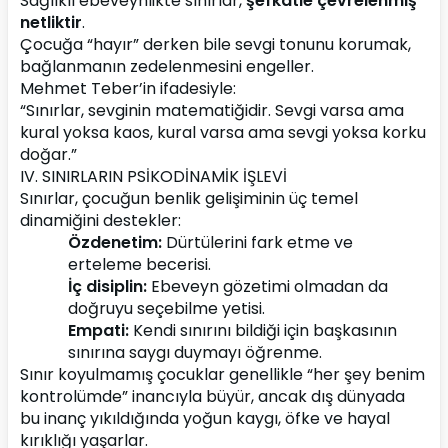
Sağlıklı ebeveynlikte sınırlar, 
şefkatle çevrelenmiş 
netliktir
.
Çocuğa “hayır” derken bile sevgi tonunu korumak, 
bağlanmanın zedelenmesini engeller.
Mehmet Teber’in ifadesiyle:
“Sınırlar, sevginin matematiğidir. Sevgi varsa ama 
kural yoksa kaos, kural varsa ama sevgi yoksa korku 
doğar.”
IV. SINIRLARIN PSİKODİNAMİK İŞLEVİ
Sınırlar, çocuğun benlik gelişiminin üç temel 
dinamiğini destekler:
Özdenetim:
 Dürtülerini fark etme ve 
erteleme becerisi.
İç disiplin:
 Ebeveyn gözetimi olmadan da 
doğruyu seçebilme yetisi.
Empati:
 Kendi sınırını bildiği için başkasının 
sınırına saygı duymayı öğrenme.
Sınır koyulmamış çocuklar genellikle “her şey benim 
kontrolümde” inancıyla büyür, ancak dış dünyada 
bu inanç yıkıldığında yoğun kaygı, öfke ve hayal 
kırıklığı yaşarlar.