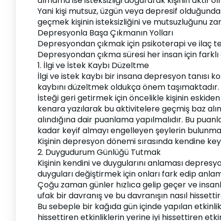
almama ise isteksizliği doğurarak kişinin aktif 
Yani kişi mutsuz, üzgün veya depresif olduğund
geçmek kişinin isteksizliğini ve mutsuzluğunu z
Depresyonla Başa Çıkmanın Yolları
Depresyondan çıkmak için psikoterapi ve ilaç te
Depresyondan çıkma süresi her insan için farklı
1. İlgi ve İstek Kaybı Düzeltme
İlgi ve istek kaybı bir insana depresyon tanısı k
kaybını düzeltmek oldukça önem taşımaktadır.
İsteği geri getirmek için öncelikle kişinin eskiden
kenara yazılarak bu aktivitelere geçmiş baz alı
alındığına dair puanlama yapılmalıdır. Bu puanl
kadar keyif almayı engelleyen şeylerin bulunm
Kişinin depresyon dönemi sırasında kendine keyif
2. Duygudurum Günlüğü Tutmak
Kişinin kendini ve duygularını anlaması depresyo
duyguları değiştirmek için onları fark edip anlama
Çoğu zaman günler hızlıca gelip geçer ve insan
ufak bir davranış ve bu davranışın nasıl hisset
Bu sebeple bir kağıda gün içinde yapılan etkinlik
hissettiren etkinliklerin yerine iyi hissettiren e