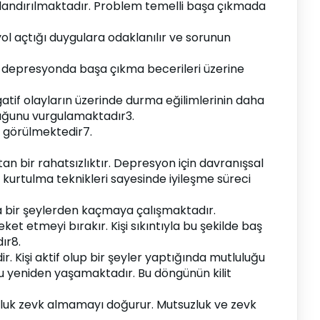
adlandırılmaktadır. Problem temelli başa çıkmada 
ol açtığı duygulara odaklanılır ve sorunun 
 depresyonda başa çıkma becerileri üzerine 
tif olayların üzerinde durma eğilimlerinin daha 
duğunu vurgulamaktadır3.
ş görülmektedir7.
an bir rahatsızlıktır. Depresyon için davranışsal 
urtulma teknikleri sayesinde iyileşme süreci 
da bir şeylerden kaçmaya çalışmaktadır. 
 etmeyi bırakır. Kişi sıkıntıyla bu şekilde baş 
ır8.
. Kişi aktif olup bir şeyler yaptığında mutluluğu 
u yeniden yaşamaktadır. Bu döngünün kilit 
uzluk zevk almamayı doğurur. Mutsuzluk ve zevk 