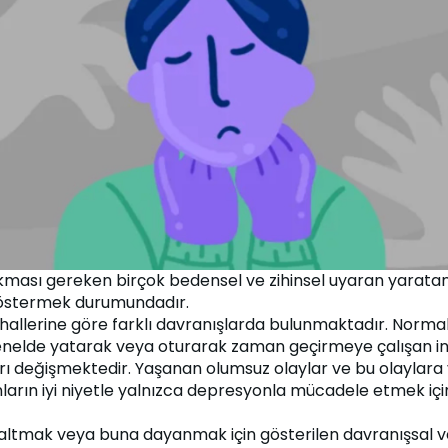
kması gereken birçok bedensel ve zihinsel uyaran yaratan ps
östermek durumundadır.
lerine göre farklı davranışlarda bulunmaktadır. Normalde 
genelde yatarak veya oturarak zaman geçirmeye çalışan in
rı değişmektedir. Yaşanan olumsuz olaylar ve bu olaylara
arın iyi niyetle yalnızca depresyonla mücadele etmek için
 azaltmak veya buna dayanmak için gösterilen davranışsal v