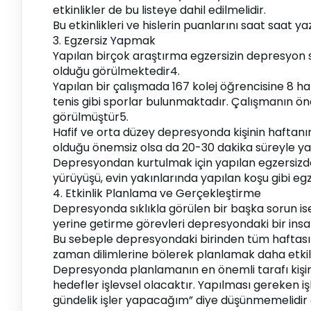
etkinlikler de bu listeye dahil edilmelidir.
Bu etkinlikleri ve hislerin puanlarını saat saat y
3. Egzersiz Yapmak
Yapılan birçok araştırma egzersizin depresyon s
olduğu görülmektedir4.
Yapılan bir çalışmada 167 kolej öğrencisine 8 h
tenis gibi sporlar bulunmaktadır. Çalışmanın ö
görülmüştür5.
Hafif ve orta düzey depresyonda kişinin haftanı
olduğu önemsiz olsa da 20-30 dakika süreyle y
Depresyondan kurtulmak için yapılan egzersizde
yürüyüşü, evin yakınlarında yapılan koşu gibi egz
4. Etkinlik Planlama ve Gerçekleştirme
Depresyonda sıklıkla görülen bir başka sorun i
yerine getirme görevleri depresyondaki bir insa
Bu sebeple depresyondaki birinden tüm haftası
zaman dilimlerine bölerek planlamak daha etkil
Depresyonda planlamanın en önemli tarafı kişini
hedefler işlevsel olacaktır. Yapılması gereken 
gündelik işler yapacağım” diye düşünmemelidir ç