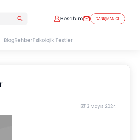
Hesabım
DANIŞMAN OL
Blog
Rehber
Psikolojik Testler
r
13 Mayıs 2024