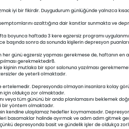
azmak iyi bir fikirdir. Duygudurum günlüğünde yalnızca kısac
emptomlarını azalttığına dair kanıtlar sunmakta ve depresy
afta boyunca haftada 3 kere egzersiz programı uygulanmışt
nce başında sonra da sonunda kişilerin depresyon puanlar
n her günü egzersiz yapması gerekmese de, haftanın en az 3
apılması gerekmektedir8.
 kişinin mutlaka bir spor salonuna yazılması gerekmemekt
ersizler de yeterli olmaktadır.
se ertelemedir. Depresyonda olmayan insanlara kolay gör
n için oldukça zor olmaktadır.
nı veya tüm gününü bir anda planlamasını beklemek doğru 
i bir yöntem olmaktadır.
n kendine ulaşılamaz hedefler koymamasıdır. Depresyondaki
işleri basamaklar halinde ayırmak ve adım adım gitmek gere
ünkü depresyonda basit ve gündelik işler de oldukça zorla