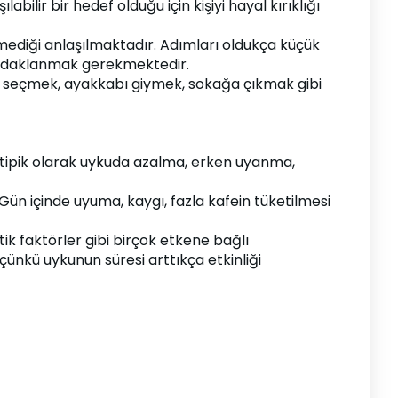
lir bir hedef olduğu için kişiyi hayal kırıklığı 
diği anlaşılmaktadır. Adımları oldukça küçük 
 odaklanmak gerekmektedir.
fet seçmek, ayakkabı giymek, sokağa çıkmak gibi 
tipik olarak uykuda azalma, erken uyanma, 
ün içinde uyuma, kaygı, fazla kafein tüketilmesi 
k faktörler gibi birçok etkene bağlı 
nkü uykunun süresi arttıkça etkinliği 