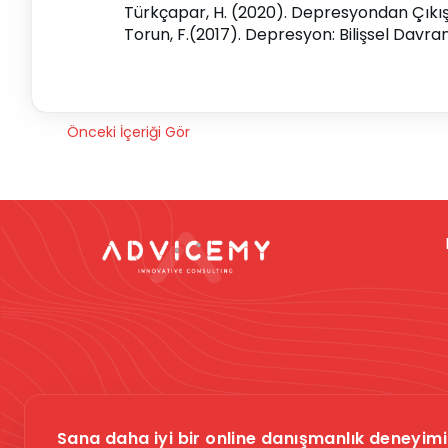
Türkçapar, H. (2020). Depresyondan Çıkış 
Torun, F.(2017). Depresyon: Bilişsel Davra
Önceki İçeriği Gör
Dikkat -
Online da
Sana daha iyi bir online danışmanlık deneyimi 