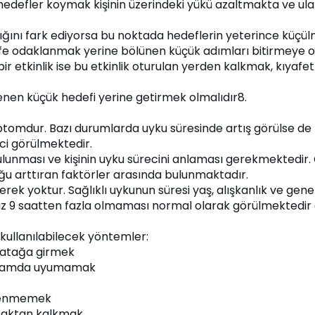
efler koymak kişinin üzerindeki yükü azaltmakta ve ulaşılabi
nı fark ediyorsa bu noktada hedeflerin yeterince küçülme
efe odaklanmak yerine bölünen küçük adımları bitirmeye
bir etkinlik ise bu etkinlik oturulan yerden kalkmak, kıya
nen küçük hedefi yerine getirmek olmalıdır8.
omdur. Bazı durumlarda uyku süresinde artış görülse de 
i görülmektedir.
unması ve kişinin uyku sürecini anlaması gerekmektedir. G
ğu arttıran faktörler arasında bulunmaktadır.
k yoktur. Sağlıklı uykunun süresi yaş, alışkanlık ve geneti
z 9 saatten fazla olmaması normal olarak görülmektedir çü
kullanılabilecek yöntemler:
yatağa girmek
k ortamda uyumamak
gilenmemek
taktan kalkmak