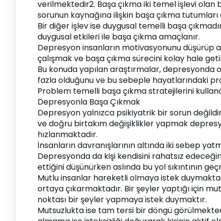
verilmektedir2. Başa çıkma iki temel işlevi olan
sorunun kaynağına ilişkin başa çıkma tutumları 
Bir diğer işlev ise duygusal temelli başa çıkmad
duygusal etkileri ile başa çıkma amaçlanır.
Depresyon insanların motivasyonunu düşürüp ad
çalışmak ve başa çıkma sürecini kolay hale get
Bu konuda yapılan araştırmalar, depresyonda ola
fazla olduğunu ve bu sebeple hayatlarındaki pr
Problem temelli başa çıkma stratejilerini kullan
Depresyonla Başa Çıkmak
Depresyon yalnızca psikiyatrik bir sorun değildir
ve doğru birtakım değişiklikler yapmak depresyo
hızlanmaktadır.
İnsanların davranışlarının altında iki sebep yat
Depresyonda da kişi kendisini rahatsız edeceğini
ettiğini düşünürken aslında bu yol sıkıntının g
Mutlu insanlar hareketli olmaya istek duymaktadır
ortaya çıkarmaktadır. Bir şeyler yaptığı için mu
noktası bir şeyler yapmaya istek duymaktır.
Mutsuzlukta ise tam tersi bir döngü görülmekted