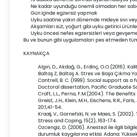
Ne kadar uyunduğu önemli olmadan her sab
Gün içinde egzersiz yapmak
Uyku saatine yakın dönemde mideye sıvı vey
Akşamları süt, yoğurt gibi uyku getirici ürü
Uyku öncesi nefes egzersizleri veya gevşem
Bu ve bunun gibi uygulamaları pes etmeden tüm
KAYNAKÇA
Algın, D., Akdağ, G., Erdinç, O.O.(2016). Ka
Baltaş Z, Baltaş A. Stres ve Başa Çıkma Yol
Cantrell, B. C. (1999). Social support as
Doctoral dissertation, Pacific Graduate Sc
Craft, L.L., Perna, F.M.(2004). The Benefi
Greist, J.H., Klein, M.H., Eischens, R.R., 
20:1,41-54.
Kraaij, V., Garnefski, N. ve Maes, S. (2002
Stress and Coping, 15(2), 163-174.
Özcengiz, D. (2006). Anestezi ile ilgili bi
durumluk kaygılarına etkisi. Adana: Yüksek