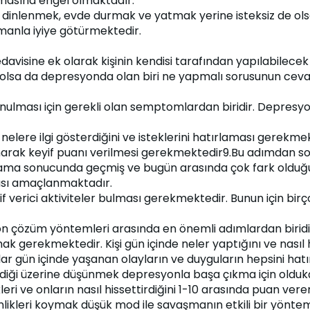
olmasına engel olmaktadır.
a dinlenmek, evde durmak ve yatmak yerine isteksiz de ol
amanla iyiye götürmektedir.
davisine ek olarak kişinin kendisi tarafından yapılabilec
 olsa da depresyonda olan biri ne yapmalı sorusunun cevabı
onulması için gerekli olan semptomlardan biridir. Depresyonl
 nelere ilgi gösterdiğini ve isteklerini hatırlaması gerekmek
narak keyif puanı verilmesi gerekmektedir9.Bu adımdan son
ama sonucunda geçmiş ve bugün arasında çok fark olduğu g
ası amaçlanmaktadır.
 verici aktiviteler bulması gerekmektedir. Bunun için birço
n çözüm yöntemleri arasında en önemli adımlardan biridir v
k gerekmektedir. Kişi gün içinde neler yaptığını ve nasıl hi
lar gün içinde yaşanan olayların ve duyguların hepsini h
tirdiği üzerine düşünmek depresyonla başa çıkma için olduk
leri ve onların nasıl hissettirdiğini 1-10 arasında puan ver
tkinlikleri koymak düşük mod ile savaşmanın etkili bir yönte