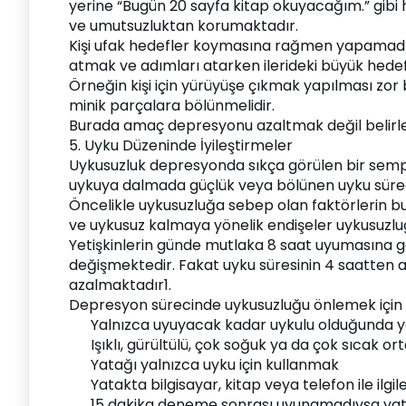
yerine “Bugün 20 sayfa kitap okuyacağım.” gibi hed
ve umutsuzluktan korumaktadır.
Kişi ufak hedefler koymasına rağmen yapamadığı
atmak ve adımları atarken ilerideki büyük hed
Örneğin kişi için yürüyüşe çıkmak yapılması zor 
minik parçalara bölünmelidir.
Burada amaç depresyonu azaltmak değil belirle
5. Uyku Düzeninde İyileştirmeler
Uykusuzluk depresyonda sıkça görülen bir sempt
uykuya dalmada güçlük veya bölünen uyku sürec
Öncelikle uykusuzluğa sebep olan faktörlerin bul
ve uykusuz kalmaya yönelik endişeler uykusuzlu
Yetişkinlerin günde mutlaka 8 saat uyumasına gere
değişmektedir. Fakat uyku süresinin 4 saatten a
azalmaktadır1.
Depresyon sürecinde uykusuzluğu önlemek için 
Yalnızca uyuyacak kadar uykulu olduğunda 
Işıklı, gürültülü, çok soğuk ya da çok sıca
Yatağı yalnızca uyku için kullanmak
Yatakta bilgisayar, kitap veya telefon ile il
15 dakika deneme sonrası uyunamadıysa ya