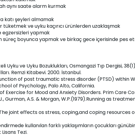
ah aynı saate alarm kurmak
a katı şeyleri almamak
nler tüketmek ve uyku kaçırıcı ürünlerden uzaklaşmak
e egzersizleri yapmak
 süreç boyunca yapmak ve birkaç gece içerisinde pes etm
liteli Uyku ve Uyku Bozuklukları, Osmangazi Tıp Dergisi, 38(1
ları. Remzi Kitabevi. 2000. İstanbul.
 a function of post traumatic stress disorder (PTSD) withi
hool of Psychology, Palo Alto, California.
ts of Exercise for Mood and Anxiety Disorders. Prim Care Co
Faris, J., Gurman, A.S. & Morgan, W.P.(1979).Running as trea
). The joint effects os stress, coping,and coping resources
lgilendirmede kullanılan farklı yaklaşımların çocukları günü
 Lisans Tezi.