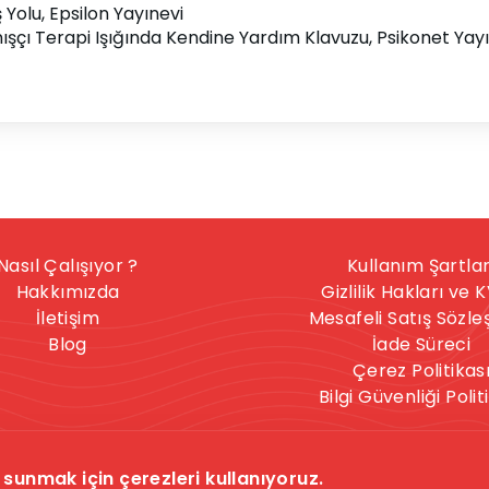
Yolu, Epsilon Yayınevi
nışçı Terapi Işığında Kendine Yardım Klavuzu, Psikonet Yayı
Nasıl Çalışıyor ?
Kullanım Şartlar
Hakkımızda
Gizlilik Hakları ve 
İletişim
Mesafeli Satış Sözl
Blog
İade Süreci
Çerez Politikas
Bilgi Güvenliği Polit
nışmanlık hizmeti, herkese uygun bir hizmet değildir. İntihar
sunmak için çerezleri kullanıyoruz.