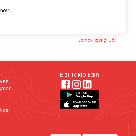
nevi.
Sonraki İçeriği Gör
ı
Bizi Takip Edin
KVKK
eşmesi
ı
ikası
 veya kendine zarar