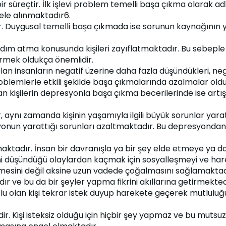
 bir süreçtir. İlk işlevi problem temelli başa çıkma olarak 
ele alınmaktadır6.
ır. Duygusal temelli başa çıkmada ise sorunun kaynağının y
ım atma konusunda kişileri zayıflatmaktadır. Bu sebeple
irmek oldukça önemlidir.
n insanların negatif üzerine daha fazla düşündükleri, nega
oblemlerle etkili şekilde başa çıkmalarında azalmalar ol
an kişilerin depresyonla başa çıkma becerilerinde ise artı
, aynı zamanda kişinin yaşamıyla ilgili büyük sorunlar yarat
nun yarattığı sorunları azaltmaktadır. Bu depresyondan k
maktadır. İnsan bir davranışla ya bir şey elde etmeye ya 
 düşündüğü olaylardan kaçmak için sosyalleşmeyi ve hareket
eçmesini değil aksine uzun vadede çoğalmasını sağlamaktad
 ve bu da bir şeyler yapma fikrini akıllarına getirmektedir
tlu olan kişi tekrar istek duyup harekete geçerek mutluluğ
ir. Kişi isteksiz olduğu için hiçbir şey yapmaz ve bu muts