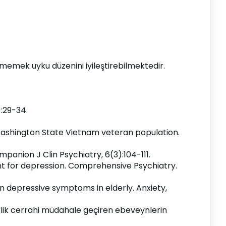
emek uyku düzenini iyileştirebilmektedir.
):29-34.
n Washington State Vietnam veteran population. 
mpanion J Clin Psychiatry, 6(3):104-111.
tment for depression. Comprehensive Psychiatry. 
 on depressive symptoms in elderly. Anxiety, 
birlik cerrahi müdahale geçiren ebeveynlerin 