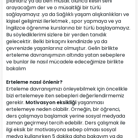
planlarız ya da ben müsait olunca kesin seni 
arayacağım der ve o müsaitliği bir türlü 
sağlayamayız .ya da Sağlıklı yaşam alışkanlıkları ve 
kişisel gelişimizi ilerletmek , spor yapmaya ve ya 
İngilizce öğrenme kurslarına bir türlü başlayamayız. 
Bu söylediklerimi sizlere bir yerden tanıdık 
gelecektir. Belki birkaçını kendinizde ya da 
çevrenizde yaşanlarınız olmuştur. Gelin birlikte 
erteleme davranışımızın altında yatan sebeplere 
ve bunlar ile nasıl mücadele edeceğimize birlikte 
bakalım
Erteleme nasıl önlenir?
Erteleme davranışımızı önleyebilmek için öncelikle 
bizi ertelemeye iten sebepleri değerlendirmemiz 
gerekir. 
Motivasyon eksikliği
 yaşanması 
ertelemeye neden olabilir. Örneğin, bir öğrenci, 
ders çalışmaya başlamak yerine sosyal medyada 
zaman geçirmeyi tercih edebilir. Ders çalışmak ile 
ilgi eksik bir motivasyona sebep olması sosyal 
medya kullanırken 5 dakika daha bakayım ya da 