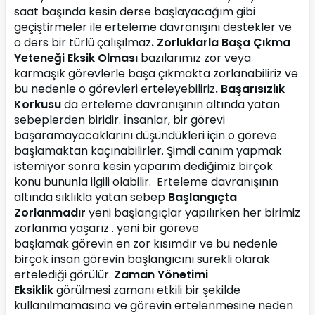
saat başında kesin derse başlayacağım gibi 
geçiştirmeler ile erteleme davranışını destekler ve 
o ders bir türlü çalışılmaz
.
Zorluklarla Başa Çıkma 
Yeteneği Eksik Olması
 bazılarımız zor veya 
karmaşık görevlerle başa çıkmakta zorlanabiliriz ve 
bu nedenle o görevleri erteleyebiliriz
. Başarısızlık 
Korkusu
 da erteleme davranışının altında yatan 
sebeplerden biridir. İnsanlar, bir görevi 
başaramayacaklarını düşündükleri için o göreve 
başlamaktan kaçınabilirler. Şimdi canım yapmak 
istemiyor sonra kesin yaparım dediğimiz birçok 
konu bununla ilgili olabilir. 
Erteleme davranışının 
altında
sıklıkla yatan sebep 
Başlangıçta 
Zorlanmadır 
yeni başlangıçlar yapılırken
her birimiz 
zorlanma yaşarız .
yeni bir göreve 
başlamak görevin en zor kısımdır ve bu nedenle 
birçok insan görevin başlangıcını sürekli olarak 
ertelediği görülür.
 Zaman Yönetimi 
Eksiklik 
görülmesi zamanı etkili bir şekilde 
kullanılmamasına ve görevin ertelenmesine neden 