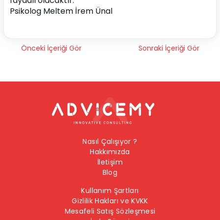
faydalı olacaktır.
Psikolog Meltem İrem Ünal 
Önceki İçeriği Gör
Sonraki İçeriği Gör
Nasıl Çalışıyor ?
Hakkımızda
İletişim
Blog
Kullanım Şartları
Gizlilik Hakları ve KVKK
Mesafeli Satış Sözleşmesi