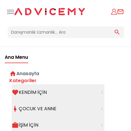
Ana Menu
Anasayfa
Erteleme Psikolojisi ve Nedenleri
Kategoriler
KENDİM İÇİN
Psikolog
11 Haziran 2024
Meltem İrem Ünal
ÇOCUK VE ANNE
İŞİM İÇİN