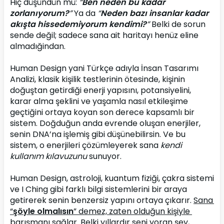
Hiç düşündün mü: 
“
Ben neden bu kadar 
zorlanıyorum?
”
 Ya da 
“
Neden bazı insanlar kadar 
akışta hissedemiyorum kendimi?
”
 Belki de sorun 
sende değil; sadece sana ait haritayı henüz eline 
almadığindan.
Human Design yani Türkçe adıyla İnsan Tasarımı 
Analizi, klasik kişilik testlerinin ötesinde, kişinin 
doğuştan getirdiği enerji yapısını, potansiyelini, 
karar alma şeklini ve yaşamla nasıl etkileşime 
geçtiğini ortaya koyan son derece kapsamlı bir 
sistem. Doğduğun anda evrende oluşan enerjiler, 
senin DNA’na işlemiş gibi düşünebilirsin. Ve bu 
sistem, o enerjileri çözümleyerek sana 
kendi 
kullanım kılavuzunu
 sunuyor.
Human Design, astroloji, kuantum fiziği, çakra sistemi 
ve I Ching gibi farklı bilgi sistemlerini bir araya 
getirerek senin benzersiz yapını ortaya çıkarır. 
Sana 
“
şöyle olmalısın
” demez, zaten olduğun kişiyle 
barışmanı sağlar. Belki yıllardır seni yoran şey, 