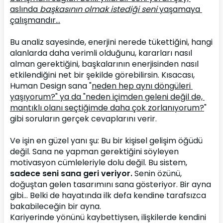
aslında 
başkasının olmak istediği seni
 yaşamaya 
çalışmandır…
Bu analiz sayesinde, enerjini nerede tükettiğini, hangi 
alanlarda daha verimli olduğunu, kararları nasıl 
alman gerektiğini, başkalarının enerjisinden nasıl 
etkilendiğini net bir şekilde görebilirsin. Kısacası, 
Human Design sana "
neden hep aynı döngüleri 
yaşıyorum?" ya da "neden içimden geleni değil de, 
mantıklı olanı seçtiğimde daha çok zorlanıyorum?
" 
gibi soruların gerçek cevaplarını verir.
Ve işin en güzel yanı şu: Bu bir kişisel gelişim öğüdü 
değil. Sana ne yapman gerektiğini söyleyen 
motivasyon cümleleriyle dolu değil. Bu sistem, 
sadece seni sana geri veriyor.
 Senin özünü, 
doğuştan gelen tasarımını sana gösteriyor. Bir ayna 
gibi... Belki de hayatında ilk defa kendine tarafsızca 
bakabileceğin bir ayna.
Kariyerinde yönünü kaybettiysen, ilişkilerde kendini 