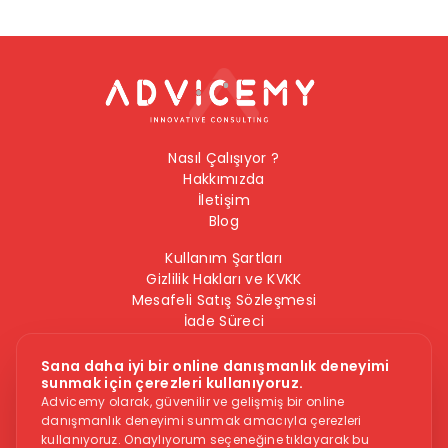
Nasıl Çalışıyor ?
Hakkımızda
İletişim
Blog
Kullanım Şartları
Gizlilik Hakları ve KVKK
Mesafeli Satış Sözleşmesi
İade Süreci
Çerez Politikası
Bilgi Güvenliği Politikası
Sana daha iyi bir online danışmanlık deneyimi
sunmak için çerezleri kullanıyoruz.
Bizi Takip Edin
Advicemy olarak, güvenilir ve gelişmiş bir online
danışmanlık deneyimi sunmak amacıyla çerezleri
kullanıyoruz. Onaylıyorum seçeneğine tıklayarak bu