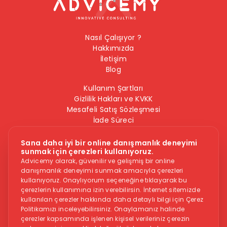
Nasıl Çalışıyor ?
Hakkımızda
İletişim
Blog
Kullanım Şartları
Gizlilik Hakları ve KVKK
Mesafeli Satış Sözleşmesi
İade Süreci
Çerez Politikası
Bilgi Güvenliği Politikası
Sana daha iyi bir online danışmanlık deneyimi
sunmak için çerezleri kullanıyoruz.
Bizi Takip Edin
Advicemy olarak, güvenilir ve gelişmiş bir online
danışmanlık deneyimi sunmak amacıyla çerezleri
kullanıyoruz. Onaylıyorum seçeneğine tıklayarak bu
çerezlerin kullanımına izin verebilirsin. İnternet sitemizde
kullanılan çerezler hakkında daha detaylı bilgi için Çerez
Politikamızı inceleyebilirsiniz. Onaylamanız halinde
çerezler kapsamında işlenen kişisel verileriniz çerezin