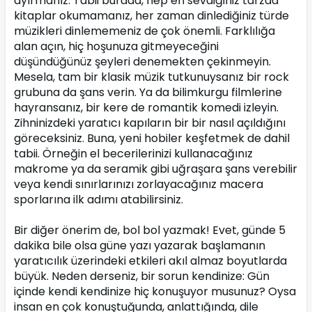
ayırmanız. Tabii burada, hep en sevdiğiniz tarzda 
kitaplar okumamanız, her zaman dinlediğiniz türde 
müzikleri dinlememeniz de çok önemli. Farklılığa 
alan açın, hiç hoşunuza gitmeyeceğini 
düşündüğünüz şeyleri denemekten çekinmeyin. 
Mesela, tam bir klasik müzik tutkunuysanız bir rock 
grubuna da şans verin. Ya da bilimkurgu filmlerine 
hayransanız, bir kere de romantik komedi izleyin. 
Zihninizdeki yaratıcı kapıların bir bir nasıl açıldığını 
göreceksiniz. Buna, yeni hobiler keşfetmek de dahil 
tabii. Örneğin el becerilerinizi kullanacağınız 
makrome ya da seramik gibi uğraşara şans verebilir 
veya kendi sınırlarınızı zorlayacağınız macera 
sporlarına ilk adımı atabilirsiniz.
Bir diğer önerim de, bol bol yazmak! Evet, günde 5 
dakika bile olsa güne yazı yazarak başlamanın 
yaratıcılık üzerindeki etkileri akıl almaz boyutlarda 
büyük. Neden derseniz, bir sorun kendinize: Gün 
içinde kendi kendinize hiç konuşuyor musunuz? Oysa 
insan en çok konuştuğunda, anlattığında, dile 