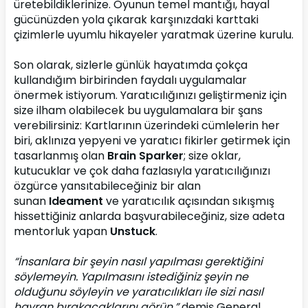
üretebildiklerinize. Oyunun temel mantığı, hayal 
gücünüzden yola çıkarak karşınızdaki karttaki 
çizimlerle uyumlu hikayeler yaratmak üzerine kurulu.
Son olarak, sizlerle günlük hayatımda çokça 
kullandığım birbirinden faydalı uygulamalar 
önermek istiyorum. Yaratıcılığınızı geliştirmeniz için 
size ilham olabilecek bu uygulamalara bir şans 
verebilirsiniz: Kartlarının üzerindeki cümlelerin her 
biri, aklınıza yepyeni ve yaratıcı fikirler getirmek için 
tasarlanmış olan 
Brain Sparker
; size oklar, 
kutucuklar ve çok daha fazlasıyla yaratıcılığınızı 
özgürce yansıtabileceğiniz bir alan 
sunan 
Ideament
 ve yaratıcılık açısından sıkışmış 
hissettiğiniz anlarda başvurabileceğiniz, size adeta 
mentorluk yapan 
Unstuck
.
“İnsanlara bir şeyin nasıl yapılması gerektiğini 
söylemeyin. Yapılmasını istediğiniz şeyin ne 
olduğunu söyleyin ve yaratıcılıkları ile sizi nasıl 
hayran bırakacaklarını görün.” 
demiş General 