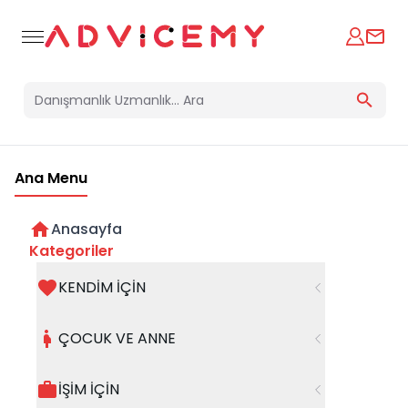
Ana Menu
Anasayfa
İçinizdeki Yaratıcıyı Ortaya Çıkarın!
Kategoriler
KENDİM İÇİN
28 Eylül 2023
ÇOCUK VE ANNE
İŞİM İÇİN