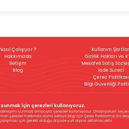
Nasıl Çalışıyor ?
Kullanım Şartlar
Hakkımızda
Gizlilik Hakları ve 
İletişim
Mesafeli Satış Sözl
Blog
İade Süreci
Çerez Politikas
Bilgi Güvenliği Polit
nışmanlık hizmeti, herkese uygun bir hizmet değildir. İntihar
sunmak için çerezleri kullanıyoruz.
celere sahipseniz, sitedeki hizmetler size uygun olmayabilir
ık deneyimi sunmak amacıyla çerezleri kullanıyoruz. Onaylıyorum seçen
ağıdaki yardım numaraları ile iletişime geçmenizi tavsiye eder
lanılan çerezler hakkında daha detaylı bilgi için Çerez Politikamızı incel
 çalışması için gerekli olduğu ölçüde yurt dışına aktarılacaktır.
2
, Polis İmdat Hattı:
155
, Aile İçi Yardım Hattı:
183
, Uyuşturucu 
Hattı:
191