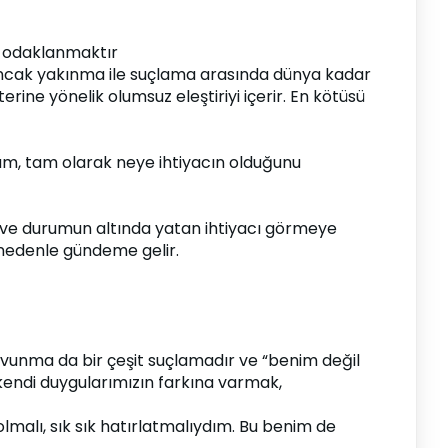
şa odaklanmaktır
Ancak yakınma ile suçlama arasında dünya kadar 
ine yönelik olumsuz eleştiriyi içerir. En kötüsü 
um, tam olarak neye ihtiyacın olduğunu 
ve durumun altında yatan ihtiyacı görmeye 
 nedenle gündeme gelir.
avunma da bir çeşit suçlamadır ve “benim değil 
 kendi duygularımızın farkına varmak, 
alı, sık sık hatırlatmalıydım. Bu benim de 