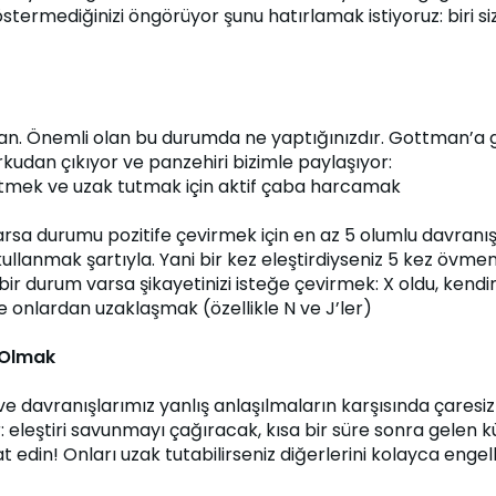
östermediğinizi öngörüyor şunu hatırlamak istiyoruz: biri si
ğan. Önemli olan bu durumda ne yaptığınızdır. Gottman’a gör
rkudan çıkıyor ve panzehiri bizimle paylaşıyor:
ark etmek ve uzak tutmak için aktif çaba harcamak
rsa durumu pozitife çevirmek için en az 5 olumlu davranış ge
kullanmak şartıyla. Yani bir kez eleştirdiyseniz 5 kez övmen
z bir durum varsa şikayetinizi isteğe çevirmek: X oldu, kendi
e onlardan uzaklaşmak (özellikle N ve J’ler)
i Olmak
ve davranışlarımız yanlış anlaşılmaların karşısında çaresiz k
r: eleştiri savunmayı çağıracak, kısa bir süre sonra gelen
 edin! Onları uzak tutabilirseniz diğerlerini kolayca engelley