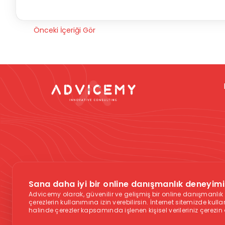
Önceki İçeriği Gör
Dikkat -
Online da
Sana daha iyi bir online danışmanlık deneyimi 
vermek gibi düşün
Advicemy olarak, güvenilir ve gelişmiş bir online danışmanl
aş
çerezlerin kullanımına izin verebilirsin. İnternet sitemizde kul
halinde çerezler kapsamında işlenen kişisel verileriniz çerezin
Acil Yardım Hattı:
11