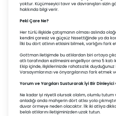
yoktur. Küçümseyici tavır ve davranışları sizin g
hakkında bilgi verir.
Peki Çare Ne?
Her türlü ilişkide çatışmanın olması aslında ola
kendini çaresiz ve güçsüz hissettiğinde ya da ko
İlki bu dört atlının etkisini bilmek, varlığını f
Gottman iletişimde bu atlılardan biri ortaya çıka
atlı tarafından ezilmesini engelliyor ama 5 katı 
Ekip içinde, ilişkilerinizde rahatsızlık duyduğunu
Varsayımlarınızı ve önyargılarınızı fark etmek v
Yorum ve Yargıları Susturarak İyi Bir Dinleyic
Ne kadar iyi niyetli olursak olalım, olumlu tutum 
anladığı anda mahşerin dört atlısı yola çıkmıştı
duvar örmeye neden olacaktır. İlk iki atlıya dikkat
belalı atlılarını iletişiminizden uzak tutun.