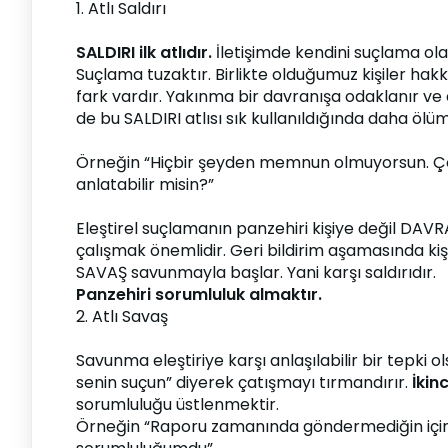
1. Atlı Saldırı
SALDIRI ilk atlıdır.
 İletişimde kendini suçlama ola
Suçlama tuzaktır. Birlikte olduğumuz kişiler h
fark vardır. Yakınma bir davranışa odaklanır ve e
de bu SALDIRI atlısı sık kullanıldığında daha ölüm
Örneğin “Hiçbir şeyden memnun olmuyorsun. Çok b
anlatabilir misin?”
Eleştirel suçlamanın panzehiri kişiye değil D
çalışmak önemlidir. Geri bildirim aşamasında k
SAVAŞ savunmayla başlar. Yani karşı saldırıdır.
Panzehiri sorumluluk almaktır.
2. Atlı Savaş
Savunma eleştiriye karşı anlaşılabilir bir tepki
senin suçun” diyerek çatışmayı tırmandırır. 
İkin
sorumluluğu üstlenmektir.
Örneğin “Raporu zamanında göndermediğin için ç