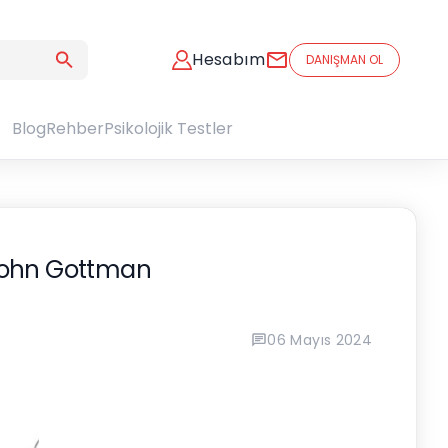
Hesabım
DANIŞMAN OL
Blog
Rehber
Psikolojik Testler
ı-John Gottman
06 Mayıs 2024