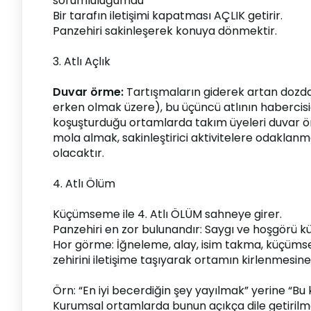
sorumluluğumdu”
Bir tarafın iletişimi kapatması AÇLIK getirir.
Panzehiri sakinleşerek konuya dönmektir.
3. Atlı Açlık
Duvar örme:
 Tartışmaların giderek artan dozda e
erken olmak üzere), bu üçüncü atlının habercisidir
koşuşturduğu ortamlarda takım üyeleri duvar ö
mola almak, sakinleştirici aktivitelere odakla
olacaktır.
4. Atlı Ölüm
Küçümseme ile 4. Atlı ÖLÜM sahneye girer.
Panzehiri en zor bulunandır: Saygı ve hoşgörü kü
Hor görme: İğneleme, alay, isim takma, küçümsey
zehirini iletişime taşıyarak ortamın kirlenmesine
Örn: “En iyi becerdiğin şey yayılmak” yerine “Bu
Kurumsal ortamlarda bunun açıkça dile getirilmesi 