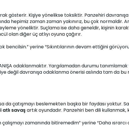
rak gösterir. Kişiye yönelikse toksiktir. Panzehiri davranı
akkında hepimiz zaman zaman yakınırız, bu çok normaldir. 
yleme yöneliktir. Suçlama ise daha geneldir, kişinin karakter
cül olan diğer üç atlıyı oyuna çağırır.
encilsin.” yerine “Sıkıntılarının devam ettiğini görüyor
AVRANIŞA odaklanmaktır. Yargılamadan durumu tanımlamak 
işiye değil davranışa odaklanma önerisi aslında tam da bu
 olsa da çatışmayı beslemekten başka bir faydası yoktur. S
ci atlı savaş
 artık oyundadır. Panzehiri ben dili kullanmak,
alışmayı zamanında bitiremedim” yerine “Daha ısrarcı olm