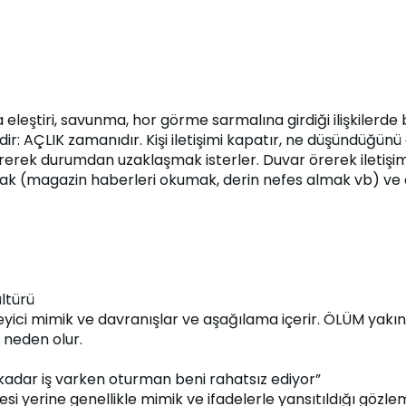
leştiri, savunma, hor görme sarmalına girdiği ilişkilerde bi
: AÇLIK zamanıdır. Kişi iletişimi kapatır, ne düşündüğünü an
rerek durumdan uzaklaşmak isterler. Duvar örerek iletişi
nmak (magazin haberleri okumak, derin nefes almak vb) ve
ltürü
ici mimik ve davranışlar ve aşağılama içerir. ÖLÜM yakınd
 neden olur.
 kadar iş varken oturman beni rahatsız ediyor”
yerine genellikle mimik ve ifadelerle yansıtıldığı gözlemlen