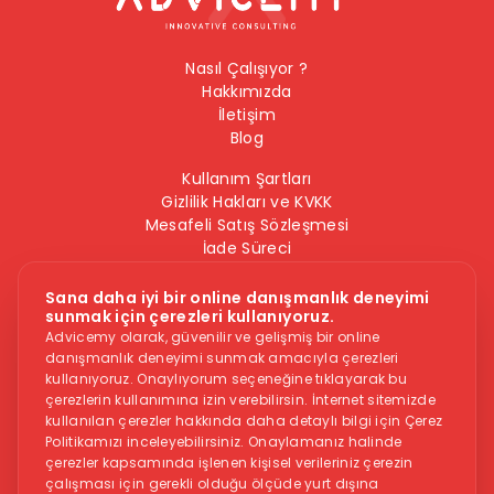
Nasıl Çalışıyor ?
Hakkımızda
İletişim
Blog
Kullanım Şartları
Gizlilik Hakları ve KVKK
Mesafeli Satış Sözleşmesi
İade Süreci
Çerez Politikası
Bilgi Güvenliği Politikası
Sana daha iyi bir online danışmanlık deneyimi
sunmak için çerezleri kullanıyoruz.
Bizi Takip Edin
Advicemy olarak, güvenilir ve gelişmiş bir online
danışmanlık deneyimi sunmak amacıyla çerezleri
kullanıyoruz. Onaylıyorum seçeneğine tıklayarak bu
çerezlerin kullanımına izin verebilirsin. İnternet sitemizde
kullanılan çerezler hakkında daha detaylı bilgi için Çerez
Politikamızı inceleyebilirsiniz. Onaylamanız halinde
çerezler kapsamında işlenen kişisel verileriniz çerezin
çalışması için gerekli olduğu ölçüde yurt dışına
Dikkat -
Online danışmanlık hizmeti, herkese uygun bir hizmet