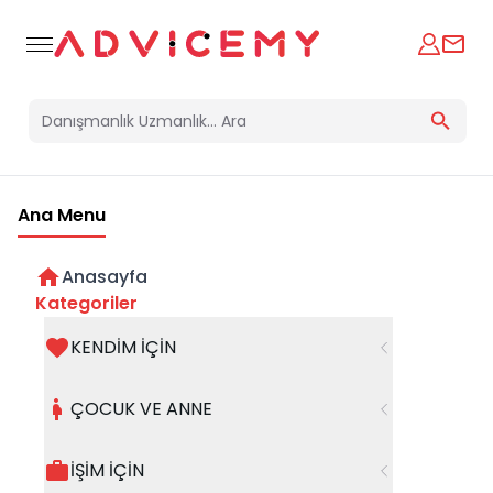
Ana Menu
Anasayfa
İlişkilerinizi Bitiren Yedi Ölümcül
Kategoriler
Alışkanlığı
KENDİM İÇİN
Doç. Dr. Klinik Psikolog
21 Temmuz 2024
ÇOCUK VE ANNE
Gizem Akcan
İŞİM İÇİN