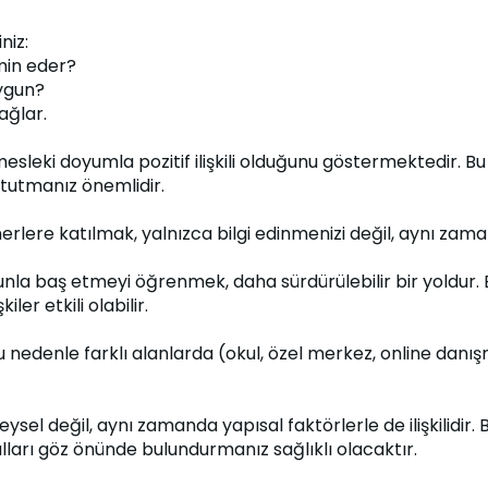
niz:
min eder?
ygun?
ağlar.
eki doyumla pozitif ilişkili olduğunu göstermektedir. Bu ne
 tutmanız önemlidir.
lere katılmak, yalnızca bilgi edinmenizi değil, aynı zamand
 baş etmeyi öğrenmek, daha sürdürülebilir bir yoldur. Bu 
ler etkili olabilir.
u nedenle farklı alanlarda (okul, özel merkez, online danış
ysel değil, aynı zamanda yapısal faktörlerle de ilişkilidir. 
ları göz önünde bulundurmanız sağlıklı olacaktır.