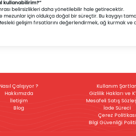
l kullanabilirim?”
ası belirsizlikleri daha yönetilebilir hale getirecektir.
ve mezunlar için oldukça doğal bir süreçtir. Bu kaygıyı 
leki gelişim fırsatlarını değerlendirmek, ağ kurmak ve al
Nasıl Çalışıyor ?
Kullanım Şartlar
Hakkımızda
Gizlilik Hakları ve 
İletişim
Mesafeli Satış Sözl
Blog
İade Süreci
Çerez Politikas
Bilgi Güvenliği Polit