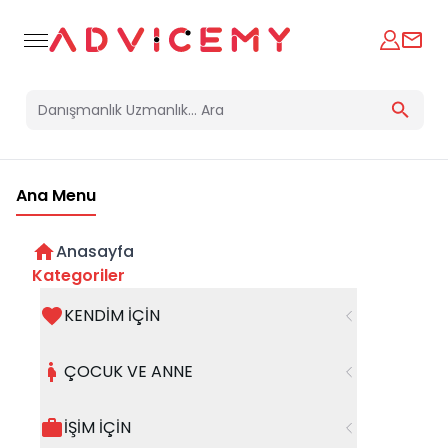
Ana Menu
Anasayfa
Kendinize Zaman Ayırmanın Önemi
Kategoriler
KENDİM İÇİN
Uzman Çocuk Gelişimci-Aile
Danışmanı
08 Ekim 2024
Ayşe Tüfekçi
ÇOCUK VE ANNE
İŞİM İÇİN