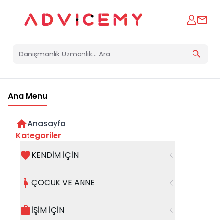
Ana Menu
Anasayfa
Peter Pan Sendromu :
Kategoriler
Büyüyemeyen Erkek , Evliliği
KENDİM İÇİN
17 Ekim 2025
ÇOCUK VE ANNE
İŞİM İÇİN