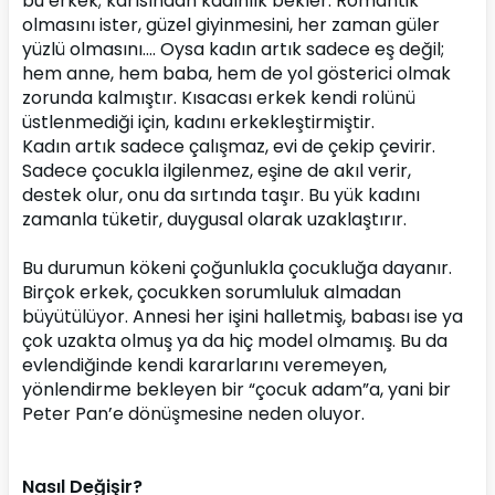
bu erkek; karısından kadınlık bekler. Romantik 
olmasını ister, güzel giyinmesini, her zaman güler 
yüzlü olmasını…. Oysa kadın artık sadece eş değil; 
hem anne, hem baba, hem de yol gösterici olmak 
zorunda kalmıştır. Kısacası erkek kendi rolünü 
üstlenmediği için, kadını erkekleştirmiştir.
Kadın artık sadece çalışmaz, evi de çekip çevirir. 
Sadece çocukla ilgilenmez, eşine de akıl verir, 
destek olur, onu da sırtında taşır. Bu yük kadını 
zamanla tüketir, duygusal olarak uzaklaştırır. 
Bu durumun kökeni çoğunlukla çocukluğa dayanır. 
Birçok erkek, çocukken sorumluluk almadan 
büyütülüyor. Annesi her işini halletmiş, babası ise ya 
çok uzakta olmuş ya da hiç model olmamış. Bu da 
evlendiğinde kendi kararlarını veremeyen, 
yönlendirme bekleyen bir “çocuk adam”a, yani bir 
Peter Pan’e dönüşmesine neden oluyor.
Nasıl Değişir?