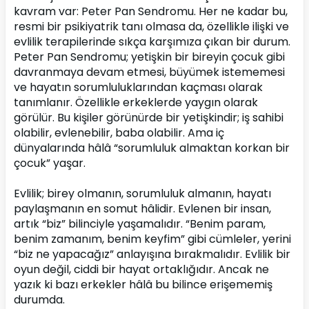
kavram var: Peter Pan Sendromu. Her ne kadar bu, 
resmi bir psikiyatrik tanı olmasa da, özellikle ilişki ve 
evlilik terapilerinde sıkça karşımıza çıkan bir durum.
Peter Pan Sendromu; yetişkin bir bireyin çocuk gibi 
davranmaya devam etmesi, büyümek istememesi 
ve hayatın sorumluluklarından kaçması olarak 
tanımlanır. Özellikle erkeklerde yaygın olarak 
görülür. Bu kişiler görünürde bir yetişkindir; iş sahibi 
olabilir, evlenebilir, baba olabilir. Ama iç 
dünyalarında hâlâ “sorumluluk almaktan korkan bir 
çocuk” yaşar.
Evlilik; birey olmanın, sorumluluk almanın, hayatı 
paylaşmanın en somut hâlidir. Evlenen bir insan, 
artık “biz” bilinciyle yaşamalıdır. “Benim param, 
benim zamanım, benim keyfim” gibi cümleler, yerini 
“biz ne yapacağız” anlayışına bırakmalıdır. Evlilik bir 
oyun değil, ciddi bir hayat ortaklığıdır. Ancak ne 
yazık ki bazı erkekler hâlâ bu bilince erişememiş 
durumda.