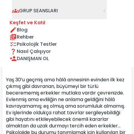
GRUP SEANSLARI
Keşfet ve Katıl
Blog
Rehber
Psikolojik Testler
Nasıl Çalışıyor
DANIŞMAN OL
Yaş 30’u geçmiş ama hâlâ annesinin evinden ilk kez 
çıkmış gibi davranan, büyümeyi bir türlü 
becerememiş erkekler mutlaka vardır çevrenizde. 
Evlenmiş ama evliliğin ne anlama geldiğini hâlâ 
kavrayamamış; eş olmuş ama sorumluluk almamış. 
Ev işlerinde oldukça rahat tavırlar sergileyebildiği 
gibi hayatını etkileyebilecek önemli kararlar 
almaktan da uzak durmayı tercih eden erkekler…
Psikolojide bu durumu tanımlamak için kullanılan bir 