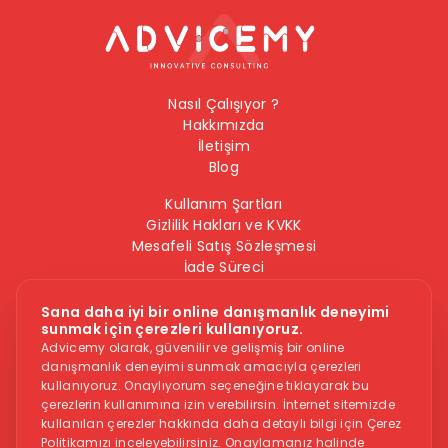
Nasıl Çalışıyor ?
Hakkımızda
İletişim
Blog
Kullanım Şartları
Gizlilik Hakları ve KVKK
Mesafeli Satış Sözleşmesi
İade Süreci
Çerez Politikası
Bilgi Güvenliği Politikası
Sana daha iyi bir online danışmanlık deneyimi
sunmak için çerezleri kullanıyoruz.
Bizi Takip Edin
Advicemy olarak, güvenilir ve gelişmiş bir online
danışmanlık deneyimi sunmak amacıyla çerezleri
kullanıyoruz. Onaylıyorum seçeneğine tıklayarak bu
çerezlerin kullanımına izin verebilirsin. İnternet sitemizde
kullanılan çerezler hakkında daha detaylı bilgi için Çerez
Politikamızı inceleyebilirsiniz. Onaylamanız halinde