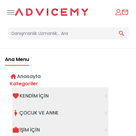
Ana Menu
Anasayfa
SOSYAL PRAGMATİK DİL BOZUKLUĞU
Kategoriler
NEDİR?
KENDİM İÇİN
30 Eylül 2023
ÇOCUK VE ANNE
İŞİM İÇİN