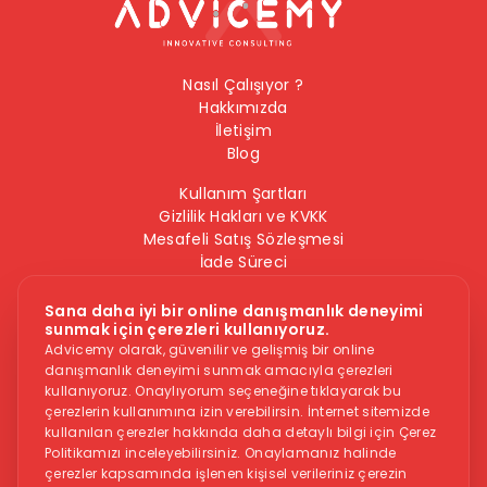
Nasıl Çalışıyor ?
Hakkımızda
İletişim
Blog
Kullanım Şartları
Gizlilik Hakları ve KVKK
Mesafeli Satış Sözleşmesi
İade Süreci
Çerez Politikası
Bilgi Güvenliği Politikası
Sana daha iyi bir online danışmanlık deneyimi
sunmak için çerezleri kullanıyoruz.
Bizi Takip Edin
Advicemy olarak, güvenilir ve gelişmiş bir online
danışmanlık deneyimi sunmak amacıyla çerezleri
kullanıyoruz. Onaylıyorum seçeneğine tıklayarak bu
çerezlerin kullanımına izin verebilirsin. İnternet sitemizde
kullanılan çerezler hakkında daha detaylı bilgi için Çerez
Politikamızı inceleyebilirsiniz. Onaylamanız halinde
çerezler kapsamında işlenen kişisel verileriniz çerezin