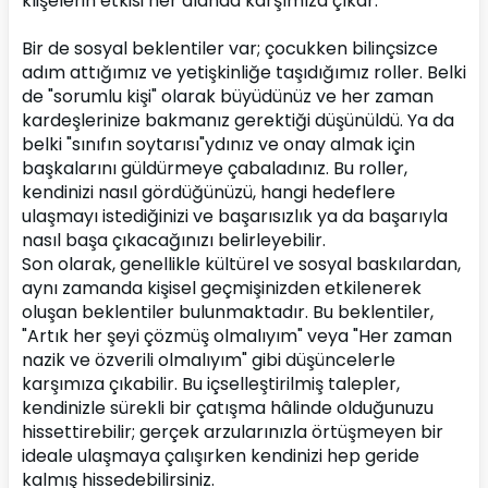
klişelerin etkisi her alanda karşımıza çıkar.
Bir de sosyal beklentiler var; çocukken bilinçsizce 
adım attığımız ve yetişkinliğe taşıdığımız roller. Belki 
de "sorumlu kişi" olarak büyüdünüz ve her zaman 
kardeşlerinize bakmanız gerektiği düşünüldü. Ya da 
belki "sınıfın soytarısı"ydınız ve onay almak için 
başkalarını güldürmeye çabaladınız. Bu roller, 
kendinizi nasıl gördüğünüzü, hangi hedeflere 
ulaşmayı istediğinizi ve başarısızlık ya da başarıyla 
nasıl başa çıkacağınızı belirleyebilir.
Son olarak, genellikle kültürel ve sosyal baskılardan, 
aynı zamanda kişisel geçmişinizden etkilenerek 
oluşan beklentiler bulunmaktadır. Bu beklentiler, 
"Artık her şeyi çözmüş olmalıyım" veya "Her zaman 
nazik ve özverili olmalıyım" gibi düşüncelerle 
karşımıza çıkabilir. Bu içselleştirilmiş talepler, 
kendinizle sürekli bir çatışma hâlinde olduğunuzu 
hissettirebilir; gerçek arzularınızla örtüşmeyen bir 
ideale ulaşmaya çalışırken kendinizi hep geride 
kalmış hissedebilirsiniz.