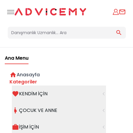
Ana Menu
Anasayfa
Tüm Kusurlarınız ve Eksiklerinizle
Kategoriler
Kendini Sevmek
KENDİM İÇİN
02 Mart 2025
ÇOCUK VE ANNE
İŞİM İÇİN