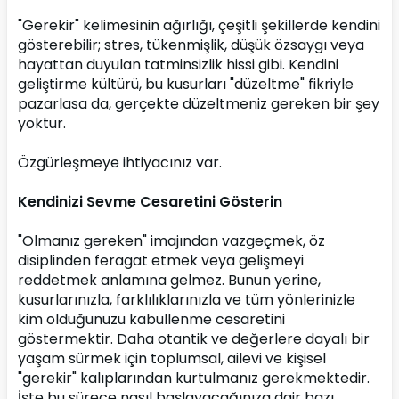
"Gerekir" kelimesinin ağırlığı, çeşitli şekillerde kendini 
gösterebilir; stres, tükenmişlik, düşük özsaygı veya 
hayattan duyulan tatminsizlik hissi gibi. Kendini 
geliştirme kültürü, bu kusurları "düzeltme" fikriyle 
pazarlasa da, gerçekte düzeltmeniz gereken bir şey 
yoktur.
Özgürleşmeye ihtiyacınız var.
Kendinizi Sevme Cesaretini Gösterin
"Olmanız gereken" imajından vazgeçmek, öz 
disiplinden feragat etmek veya gelişmeyi 
reddetmek anlamına gelmez. Bunun yerine, 
kusurlarınızla, farklılıklarınızla ve tüm yönlerinizle 
kim olduğunuzu kabullenme cesaretini 
göstermektir. Daha otantik ve değerlere dayalı bir 
yaşam sürmek için toplumsal, ailevi ve kişisel 
"gerekir" kalıplarından kurtulmanız gerekmektedir. 
İşte bu sürece nasıl başlayacağınıza dair bazı 