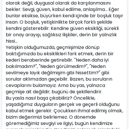
olarak değil, duygusal olarak da karşılanmasını 
bekler. Sevgi, güven, kabul edilme, anlaşılma... Eğer 
bunlar eksikse, büyürken kendi içinde bir boşluk taşır 
insan. O boşluk, yetişkinlikte birçok farklı şekilde 
kendini gösterebilir: Kendine güven eksikliği, sürekli 
bir onay arayışı, sağlıksız ilişkiler, derin bir yalnızlık 
hissi...
Yetişkin olduğumuzda, geçmişimize dönüp 
baktığımızda bu eksiklikleri fark etmek, derin bir 
kederi beraberinde getirebilir. "Neden daha iyi 
bakılmadım?", "Neden görülmedim?", "Neden 
sevilmeye layık değilmişim gibi hissettim?" gibi 
sorular aklımızdan geçebilir. Bazen, bu soruların 
cevaplarını bulamayız. Ama bu yas, yalnızca 
geçmişe ait değildir; bugünü de şekillendirir.
Bu yasla nasıl başa çıkabiliriz? Öncelikle, 
yaşadığımız duyguların gerçek ve geçerli olduğunu 
kabul etmek gerekir. Çocukken ihmal edilmiş olmak, 
bizim değerimizi belirlemez. O dönemde 
göremediğimiz sevgiyi ve ilgiyi, bugün kendimize 