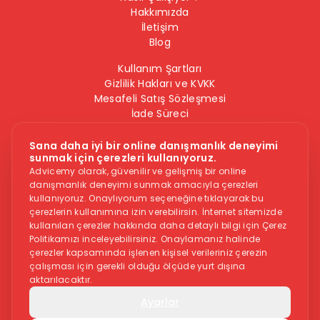
Hakkımızda
İletişim
Blog
Kullanım Şartları
Gizlilik Hakları ve KVKK
Mesafeli Satış Sözleşmesi
İade Süreci
Çerez Politikası
Bilgi Güvenliği Politikası
Sana daha iyi bir online danışmanlık deneyimi
sunmak için çerezleri kullanıyoruz.
Bizi Takip Edin
Advicemy olarak, güvenilir ve gelişmiş bir online
danışmanlık deneyimi sunmak amacıyla çerezleri
kullanıyoruz. Onaylıyorum seçeneğine tıklayarak bu
çerezlerin kullanımına izin verebilirsin. İnternet sitemizde
kullanılan çerezler hakkında daha detaylı bilgi için Çerez
Politikamızı inceleyebilirsiniz. Onaylamanız halinde
çerezler kapsamında işlenen kişisel verileriniz çerezin
çalışması için gerekli olduğu ölçüde yurt dışına
Dikkat -
Online danışmanlık hizmeti, herkese uygun bir hizmet
aktarılacaktır.
değildir. İntihar veya kendine zarar vermek gibi düşüncelere
sahipseniz, sitedeki hizmetler size uygun olmayabilir. Bu
Ayarlar
durumdaysanız aşağıdaki yardım numaraları ile iletişime