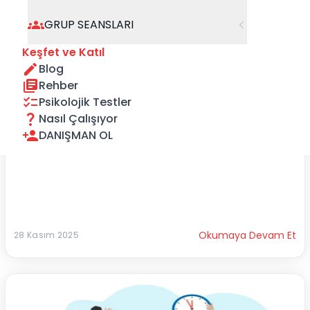
GRUP SEANSLARI
Keşfet ve Katıl
Blog
Rehber
Hipnoz ve Bilinçaltı Kodlaması
Hipnoz ve Bilinçaltı Kodlamaları: Hayal Edilen 
Psikolojik Testler
Yaşamları Gerçeğe Dönüştürmek
Nasıl Çalışıyor
DANIŞMAN OL
Hip...
Okumaya Devam Et
28 Kasım 2025