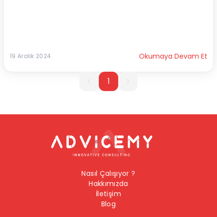
Okumaya Devam Et
19 Aralık 2024
1
1
Nasıl Çalışıyor ?
Hakkımızda
İletişim
Blog