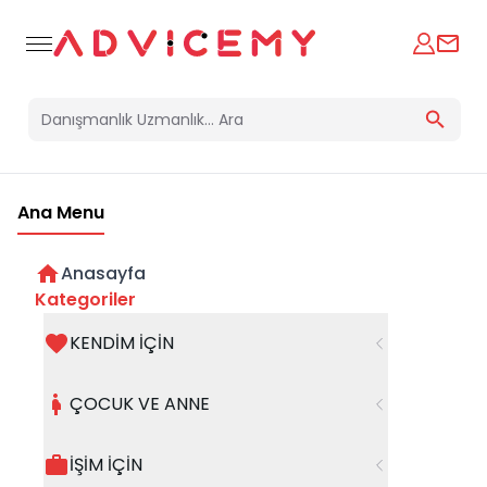
Ana Menu
Anasayfa
Kategoriler
KENDİM İÇİN
Bir hata oluştu
ÇOCUK VE ANNE
Beklenmedik bir hata oluştu, işleminizi şuanda
gerçekleştiremiyoruz. Hatanın devam etmesi
İŞİM İÇİN
halinde whatsapp hattımızdan iletişime