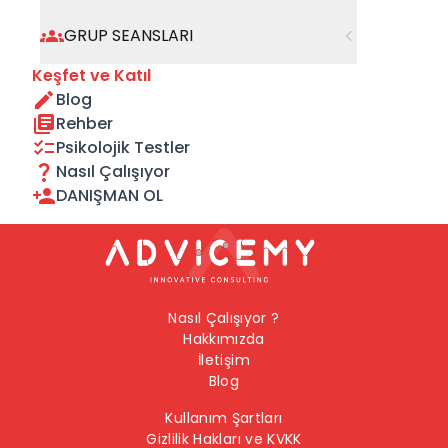
geçebilirsiniz.
GRUP SEANSLARI
Önceki Sayfaya Dön
Keşfet ve Katıl
Blog
Ana Sayfaya Dön
Rehber
Psikolojik Testler
Nasıl Çalışıyor
DANIŞMAN OL
Nasıl Çalışıyor ?
Hakkımızda
İletişim
Blog
Kullanım Şartları
Gizlilik Hakları ve KVKK