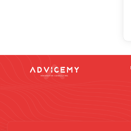
Dikkat -
Online da
vermek gibi düşün