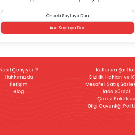
Önceki Sayfaya Dön
Ana Sayfaya Dön
Nasıl Çalışıyor ?
Kullanım Şartlar
Hakkımızda
Gizlilik Hakları ve 
İletişim
Mesafeli Satış Sözl
Blog
İade Süreci
Çerez Politikas
Bilgi Güvenliği Polit
nışmanlık hizmeti, herkese uygun bir hizmet değildir. İntihar
celere sahipseniz, sitedeki hizmetler size uygun olmayabilir