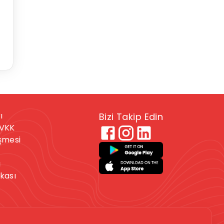
ı
Bizi Takip Edin
KVKK
eşmesi
ı
ikası
 veya kendine zarar
. Bu durumdaysanız