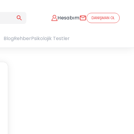
Hesabım
DANIŞMAN OL
Blog
Rehber
Psikolojik Testler