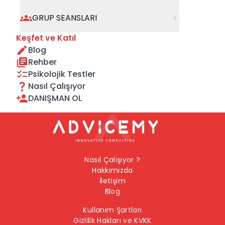
geçebilirsiniz.
GRUP SEANSLARI
Önceki Sayfaya Dön
Keşfet ve Katıl
Blog
Ana Sayfaya Dön
Rehber
Psikolojik Testler
Nasıl Çalışıyor
DANIŞMAN OL
Nasıl Çalışıyor ?
Hakkımızda
İletişim
Blog
Kullanım Şartları
Gizlilik Hakları ve KVKK