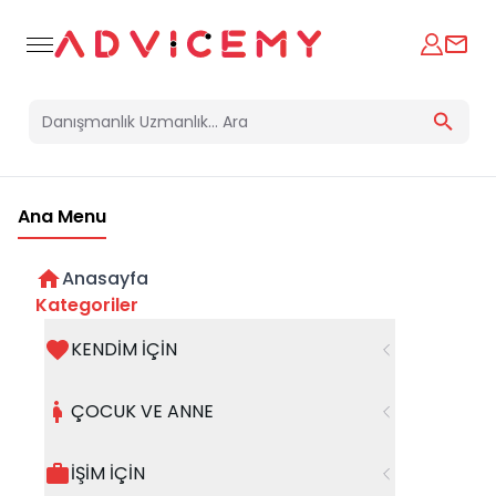
Ana Menu
Anasayfa
Kategoriler
KENDİM İÇİN
Bir hata oluştu
ÇOCUK VE ANNE
Beklenmedik bir hata oluştu, işleminizi şuanda
gerçekleştiremiyoruz. Hatanın devam etmesi
İŞİM İÇİN
halinde whatsapp hattımızdan iletişime