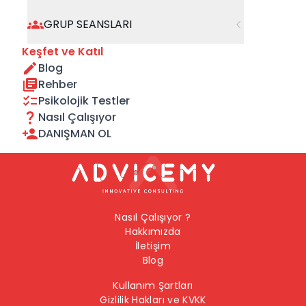
geçebilirsiniz.
GRUP SEANSLARI
Önceki Sayfaya Dön
Keşfet ve Katıl
Blog
Ana Sayfaya Dön
Rehber
Psikolojik Testler
Nasıl Çalışıyor
DANIŞMAN OL
Nasıl Çalışıyor ?
Hakkımızda
İletişim
Blog
Kullanım Şartları
Gizlilik Hakları ve KVKK