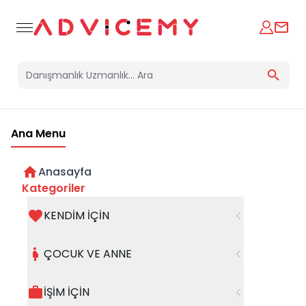
Ana Menu
Anasayfa
Kategoriler
KENDİM İÇİN
Bir hata oluştu
ÇOCUK VE ANNE
Beklenmedik bir hata oluştu, işleminizi şuanda
gerçekleştiremiyoruz. Hatanın devam etmesi
İŞİM İÇİN
halinde whatsapp hattımızdan iletişime