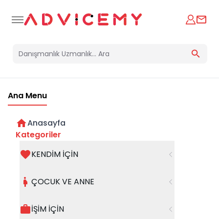
Ana Menu
Anasayfa
Kategoriler
KENDİM İÇİN
Bir hata oluştu
ÇOCUK VE ANNE
Beklenmedik bir hata oluştu, işleminizi şuanda
gerçekleştiremiyoruz. Hatanın devam etmesi
İŞİM İÇİN
halinde whatsapp hattımızdan iletişime