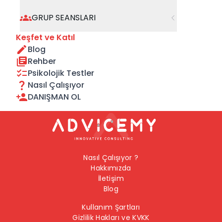
geçebilirsiniz.
GRUP SEANSLARI
Önceki Sayfaya Dön
Keşfet ve Katıl
Blog
Ana Sayfaya Dön
Rehber
Psikolojik Testler
Nasıl Çalışıyor
DANIŞMAN OL
Nasıl Çalışıyor ?
Hakkımızda
İletişim
Blog
Kullanım Şartları
Gizlilik Hakları ve KVKK