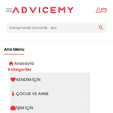
Ana Menu
Anasayfa
Kategoriler
KENDİM İÇİN
Bir hata oluştu
ÇOCUK VE ANNE
Beklenmedik bir hata oluştu, işleminizi şuanda
gerçekleştiremiyoruz. Hatanın devam etmesi
İŞİM İÇİN
halinde whatsapp hattımızdan iletişime