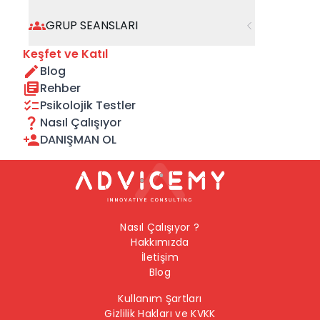
geçebilirsiniz.
GRUP SEANSLARI
Önceki Sayfaya Dön
Keşfet ve Katıl
Blog
Ana Sayfaya Dön
Rehber
Psikolojik Testler
Nasıl Çalışıyor
DANIŞMAN OL
Nasıl Çalışıyor ?
Hakkımızda
İletişim
Blog
Kullanım Şartları
Gizlilik Hakları ve KVKK