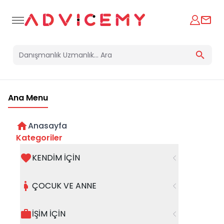
Ana Menu
Anasayfa
Kategoriler
KENDİM İÇİN
Bir hata oluştu
ÇOCUK VE ANNE
Beklenmedik bir hata oluştu, işleminizi şuanda
gerçekleştiremiyoruz. Hatanın devam etmesi
İŞİM İÇİN
halinde whatsapp hattımızdan iletişime