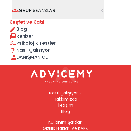
geçebilirsiniz.
GRUP SEANSLARI
Önceki Sayfaya Dön
Keşfet ve Katıl
Blog
Ana Sayfaya Dön
Rehber
Psikolojik Testler
Nasıl Çalışıyor
DANIŞMAN OL
Nasıl Çalışıyor ?
Hakkımızda
İletişim
Blog
Kullanım Şartları
Gizlilik Hakları ve KVKK