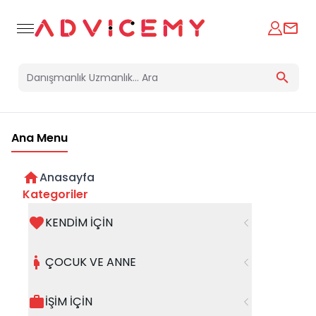
Ana Menu
Anasayfa
Kategoriler
KENDİM İÇİN
Bir hata oluştu
ÇOCUK VE ANNE
Beklenmedik bir hata oluştu, işleminizi şuanda
gerçekleştiremiyoruz. Hatanın devam etmesi
İŞİM İÇİN
halinde whatsapp hattımızdan iletişime