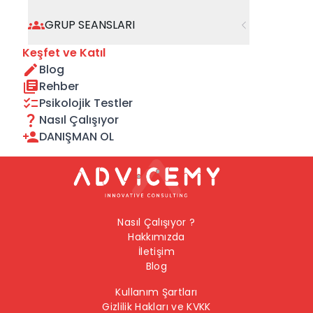
geçebilirsiniz.
GRUP SEANSLARI
Önceki Sayfaya Dön
Keşfet ve Katıl
Blog
Ana Sayfaya Dön
Rehber
Psikolojik Testler
Nasıl Çalışıyor
DANIŞMAN OL
Nasıl Çalışıyor ?
Hakkımızda
İletişim
Blog
Kullanım Şartları
Gizlilik Hakları ve KVKK