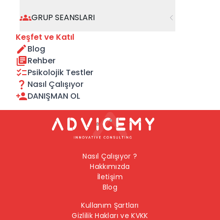
geçebilirsiniz.
GRUP SEANSLARI
Önceki Sayfaya Dön
Keşfet ve Katıl
Blog
Ana Sayfaya Dön
Rehber
Psikolojik Testler
Nasıl Çalışıyor
DANIŞMAN OL
Nasıl Çalışıyor ?
Hakkımızda
İletişim
Blog
Kullanım Şartları
Gizlilik Hakları ve KVKK