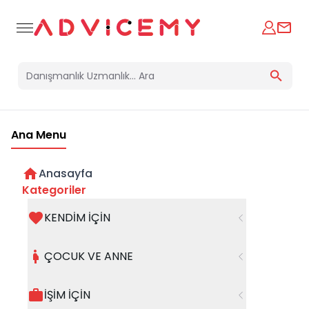
Ana Menu
Anasayfa
Kategoriler
KENDİM İÇİN
Bir hata oluştu
ÇOCUK VE ANNE
Beklenmedik bir hata oluştu, işleminizi şuanda
gerçekleştiremiyoruz. Hatanın devam etmesi
İŞİM İÇİN
halinde whatsapp hattımızdan iletişime