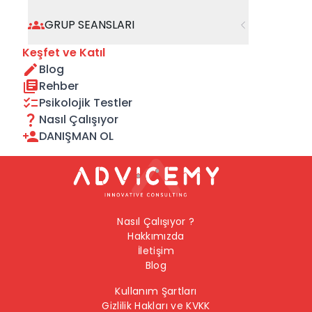
geçebilirsiniz.
GRUP SEANSLARI
Önceki Sayfaya Dön
Keşfet ve Katıl
Blog
Ana Sayfaya Dön
Rehber
Psikolojik Testler
Nasıl Çalışıyor
DANIŞMAN OL
Nasıl Çalışıyor ?
Hakkımızda
İletişim
Blog
Kullanım Şartları
Gizlilik Hakları ve KVKK