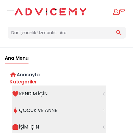
Ana Menu
Anasayfa
Kategoriler
KENDİM İÇİN
Bir hata oluştu
ÇOCUK VE ANNE
Beklenmedik bir hata oluştu, işleminizi şuanda
gerçekleştiremiyoruz. Hatanın devam etmesi
İŞİM İÇİN
halinde whatsapp hattımızdan iletişime