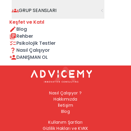
geçebilirsiniz.
GRUP SEANSLARI
Önceki Sayfaya Dön
Keşfet ve Katıl
Blog
Ana Sayfaya Dön
Rehber
Psikolojik Testler
Nasıl Çalışıyor
DANIŞMAN OL
Nasıl Çalışıyor ?
Hakkımızda
İletişim
Blog
Kullanım Şartları
Gizlilik Hakları ve KVKK