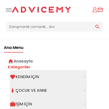
Ana Menu
Anasayfa
Kategoriler
KENDİM İÇİN
Bir hata oluştu
ÇOCUK VE ANNE
Beklenmedik bir hata oluştu, işleminizi şuanda
gerçekleştiremiyoruz. Hatanın devam etmesi
İŞİM İÇİN
halinde whatsapp hattımızdan iletişime