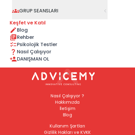
geçebilirsiniz.
GRUP SEANSLARI
Önceki Sayfaya Dön
Keşfet ve Katıl
Blog
Ana Sayfaya Dön
Rehber
Psikolojik Testler
Nasıl Çalışıyor
DANIŞMAN OL
Nasıl Çalışıyor ?
Hakkımızda
İletişim
Blog
Kullanım Şartları
Gizlilik Hakları ve KVKK