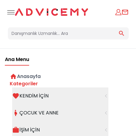
Ana Menu
Anasayfa
Kategoriler
KENDİM İÇİN
Bir hata oluştu
ÇOCUK VE ANNE
Beklenmedik bir hata oluştu, işleminizi şuanda
gerçekleştiremiyoruz. Hatanın devam etmesi
İŞİM İÇİN
halinde whatsapp hattımızdan iletişime