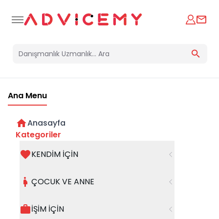
Ana Menu
Anasayfa
Kategoriler
KENDİM İÇİN
Bir hata oluştu
ÇOCUK VE ANNE
Beklenmedik bir hata oluştu, işleminizi şuanda
gerçekleştiremiyoruz. Hatanın devam etmesi
İŞİM İÇİN
halinde whatsapp hattımızdan iletişime