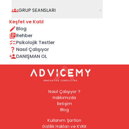
geçebilirsiniz.
GRUP SEANSLARI
Önceki Sayfaya Dön
Keşfet ve Katıl
Blog
Ana Sayfaya Dön
Rehber
Psikolojik Testler
Nasıl Çalışıyor
DANIŞMAN OL
Nasıl Çalışıyor ?
Hakkımızda
İletişim
Blog
Kullanım Şartları
Gizlilik Hakları ve KVKK