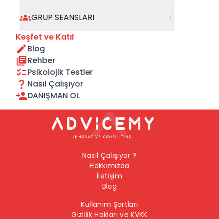
geçebilirsiniz.
GRUP SEANSLARI
Önceki Sayfaya Dön
Keşfet ve Katıl
Blog
Ana Sayfaya Dön
Rehber
Psikolojik Testler
Nasıl Çalışıyor
DANIŞMAN OL
Nasıl Çalışıyor ?
Hakkımızda
İletişim
Blog
Kullanım Şartları
Gizlilik Hakları ve KVKK