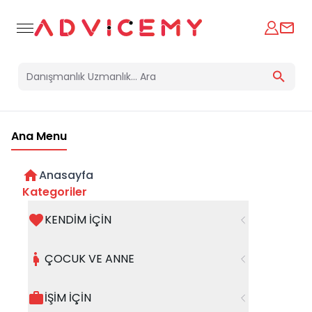
Ana Menu
Anasayfa
Kategoriler
KENDİM İÇİN
Bir hata oluştu
ÇOCUK VE ANNE
Beklenmedik bir hata oluştu, işleminizi şuanda
gerçekleştiremiyoruz. Hatanın devam etmesi
İŞİM İÇİN
halinde whatsapp hattımızdan iletişime