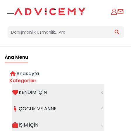
Ana Menu
Anasayfa
Kategoriler
KENDİM İÇİN
Bir hata oluştu
ÇOCUK VE ANNE
Beklenmedik bir hata oluştu, işleminizi şuanda
gerçekleştiremiyoruz. Hatanın devam etmesi
İŞİM İÇİN
halinde whatsapp hattımızdan iletişime