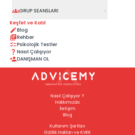
geçebilirsiniz.
GRUP SEANSLARI
Önceki Sayfaya Dön
Keşfet ve Katıl
Blog
Ana Sayfaya Dön
Rehber
Psikolojik Testler
Nasıl Çalışıyor
DANIŞMAN OL
Nasıl Çalışıyor ?
Hakkımızda
İletişim
Blog
Kullanım Şartları
Gizlilik Hakları ve KVKK