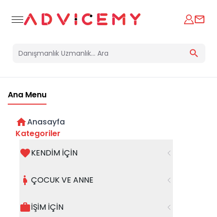
Ana Menu
Anasayfa
Kategoriler
KENDİM İÇİN
Bir hata oluştu
ÇOCUK VE ANNE
Beklenmedik bir hata oluştu, işleminizi şuanda
gerçekleştiremiyoruz. Hatanın devam etmesi
İŞİM İÇİN
halinde whatsapp hattımızdan iletişime