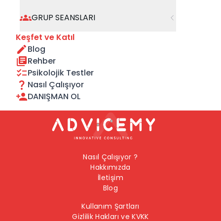
geçebilirsiniz.
GRUP SEANSLARI
Önceki Sayfaya Dön
Keşfet ve Katıl
Blog
Ana Sayfaya Dön
Rehber
Psikolojik Testler
Nasıl Çalışıyor
DANIŞMAN OL
Nasıl Çalışıyor ?
Hakkımızda
İletişim
Blog
Kullanım Şartları
Gizlilik Hakları ve KVKK