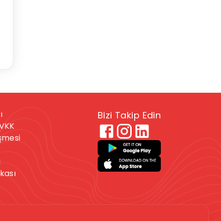
ı
Bizi Takip Edin
KVKK
eşmesi
ı
ikası
 veya kendine zarar
. Bu durumdaysanız