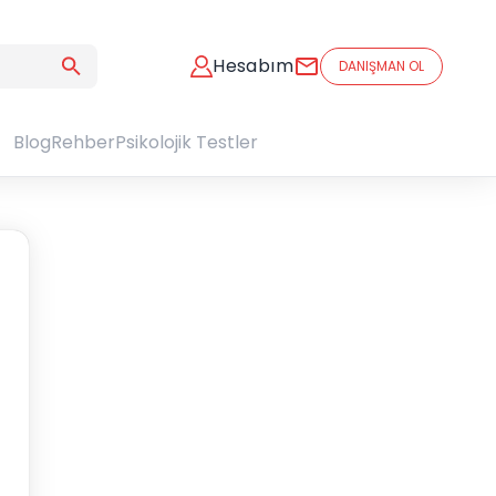
Hesabım
DANIŞMAN OL
Blog
Rehber
Psikolojik Testler