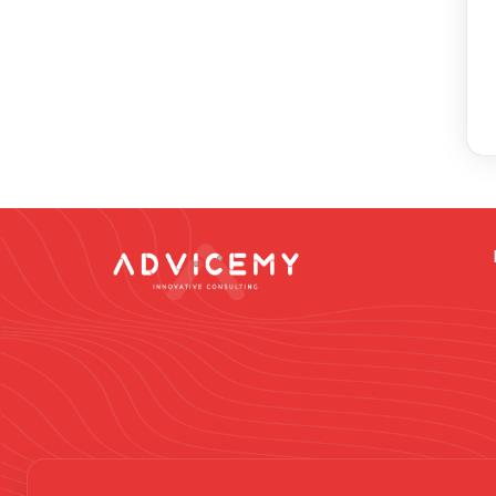
Dikkat -
Online da
vermek gibi düşün