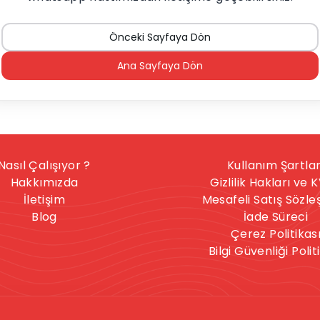
Önceki Sayfaya Dön
Ana Sayfaya Dön
Nasıl Çalışıyor ?
Kullanım Şartlar
Hakkımızda
Gizlilik Hakları ve 
İletişim
Mesafeli Satış Sözl
Blog
İade Süreci
Çerez Politikas
Bilgi Güvenliği Polit
nışmanlık hizmeti, herkese uygun bir hizmet değildir. İntihar
celere sahipseniz, sitedeki hizmetler size uygun olmayabilir