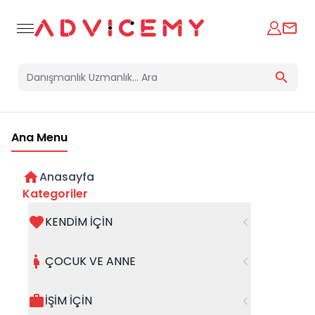
Ana Menu
Anasayfa
Kategoriler
KENDİM İÇİN
Bir hata oluştu
ÇOCUK VE ANNE
Beklenmedik bir hata oluştu, işleminizi şuanda
gerçekleştiremiyoruz. Hatanın devam etmesi
İŞİM İÇİN
halinde whatsapp hattımızdan iletişime