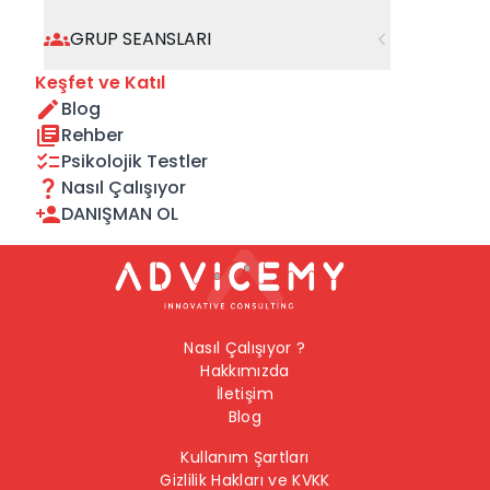
geçebilirsiniz.
GRUP SEANSLARI
Önceki Sayfaya Dön
Keşfet ve Katıl
Blog
Ana Sayfaya Dön
Rehber
Psikolojik Testler
Nasıl Çalışıyor
DANIŞMAN OL
Nasıl Çalışıyor ?
Hakkımızda
İletişim
Blog
Kullanım Şartları
Gizlilik Hakları ve KVKK