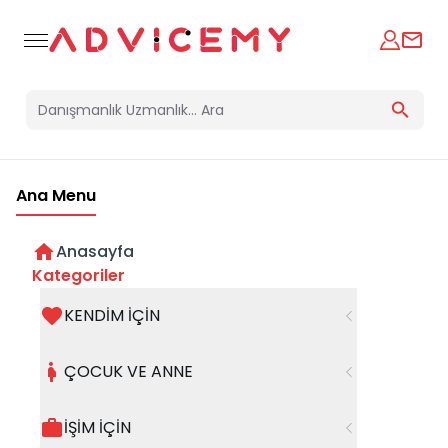
Ana Menu
Anasayfa
Kategoriler
KENDİM İÇİN
Bir hata oluştu
ÇOCUK VE ANNE
Beklenmedik bir hata oluştu, işleminizi şuanda
gerçekleştiremiyoruz. Hatanın devam etmesi
İŞİM İÇİN
halinde whatsapp hattımızdan iletişime