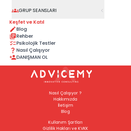
geçebilirsiniz.
GRUP SEANSLARI
Önceki Sayfaya Dön
Keşfet ve Katıl
Blog
Ana Sayfaya Dön
Rehber
Psikolojik Testler
Nasıl Çalışıyor
DANIŞMAN OL
Nasıl Çalışıyor ?
Hakkımızda
İletişim
Blog
Kullanım Şartları
Gizlilik Hakları ve KVKK