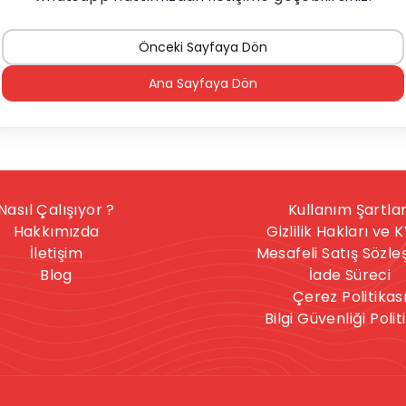
Önceki Sayfaya Dön
Ana Sayfaya Dön
Nasıl Çalışıyor ?
Kullanım Şartlar
Hakkımızda
Gizlilik Hakları ve 
İletişim
Mesafeli Satış Sözl
Blog
İade Süreci
Çerez Politikas
Bilgi Güvenliği Polit
nışmanlık hizmeti, herkese uygun bir hizmet değildir. İntihar
celere sahipseniz, sitedeki hizmetler size uygun olmayabilir