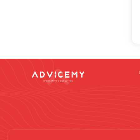
Dikkat -
Online da
vermek gibi düşün