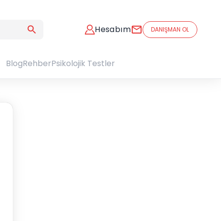
Hesabım
DANIŞMAN OL
Blog
Rehber
Psikolojik Testler