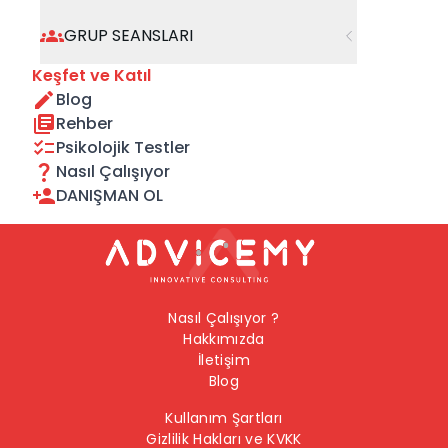
geçebilirsiniz.
GRUP SEANSLARI
Önceki Sayfaya Dön
Keşfet ve Katıl
Blog
Ana Sayfaya Dön
Rehber
Psikolojik Testler
Nasıl Çalışıyor
DANIŞMAN OL
Nasıl Çalışıyor ?
Hakkımızda
İletişim
Blog
Kullanım Şartları
Gizlilik Hakları ve KVKK