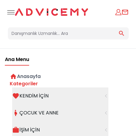
Ana Menu
Anasayfa
Kategoriler
KENDİM İÇİN
Bir hata oluştu
ÇOCUK VE ANNE
Beklenmedik bir hata oluştu, işleminizi şuanda
gerçekleştiremiyoruz. Hatanın devam etmesi
İŞİM İÇİN
halinde whatsapp hattımızdan iletişime