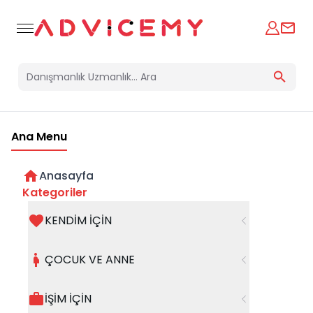
Ana Menu
Anasayfa
Kategoriler
KENDİM İÇİN
Bir hata oluştu
ÇOCUK VE ANNE
Beklenmedik bir hata oluştu, işleminizi şuanda
gerçekleştiremiyoruz. Hatanın devam etmesi
İŞİM İÇİN
halinde whatsapp hattımızdan iletişime