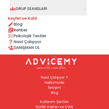
geçebilirsiniz.
GRUP SEANSLARI
Önceki Sayfaya Dön
Keşfet ve Katıl
Blog
Ana Sayfaya Dön
Rehber
Psikolojik Testler
Nasıl Çalışıyor
DANIŞMAN OL
Nasıl Çalışıyor ?
Hakkımızda
İletişim
Blog
Kullanım Şartları
Gizlilik Hakları ve KVKK