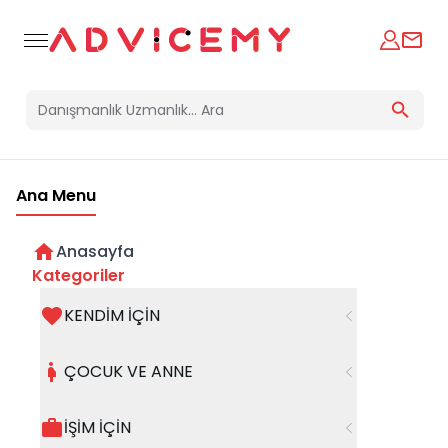
Ana Menu
Anasayfa
Kategoriler
KENDİM İÇİN
Bir hata oluştu
ÇOCUK VE ANNE
Beklenmedik bir hata oluştu, işleminizi şuanda
gerçekleştiremiyoruz. Hatanın devam etmesi
İŞİM İÇİN
halinde whatsapp hattımızdan iletişime