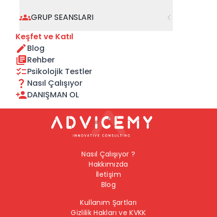
geçebilirsiniz.
GRUP SEANSLARI
Önceki Sayfaya Dön
Keşfet ve Katıl
Blog
Ana Sayfaya Dön
Rehber
Psikolojik Testler
Nasıl Çalışıyor
DANIŞMAN OL
Nasıl Çalışıyor ?
Hakkımızda
İletişim
Blog
Kullanım Şartları
Gizlilik Hakları ve KVKK