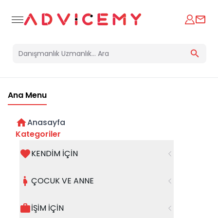
Ana Menu
Anasayfa
Kategoriler
KENDİM İÇİN
Bir hata oluştu
ÇOCUK VE ANNE
Beklenmedik bir hata oluştu, işleminizi şuanda
gerçekleştiremiyoruz. Hatanın devam etmesi
İŞİM İÇİN
halinde whatsapp hattımızdan iletişime