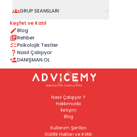
geçebilirsiniz.
GRUP SEANSLARI
Önceki Sayfaya Dön
Keşfet ve Katıl
Blog
Ana Sayfaya Dön
Rehber
Psikolojik Testler
Nasıl Çalışıyor
DANIŞMAN OL
Nasıl Çalışıyor ?
Hakkımızda
İletişim
Blog
Kullanım Şartları
Gizlilik Hakları ve KVKK