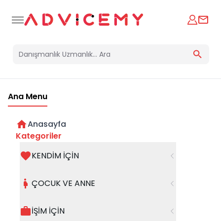
Ana Menu
Anasayfa
Kategoriler
KENDİM İÇİN
Bir hata oluştu
ÇOCUK VE ANNE
Beklenmedik bir hata oluştu, işleminizi şuanda
gerçekleştiremiyoruz. Hatanın devam etmesi
İŞİM İÇİN
halinde whatsapp hattımızdan iletişime