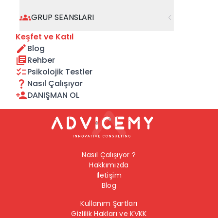
geçebilirsiniz.
GRUP SEANSLARI
Önceki Sayfaya Dön
Keşfet ve Katıl
Blog
Ana Sayfaya Dön
Rehber
Psikolojik Testler
Nasıl Çalışıyor
DANIŞMAN OL
Nasıl Çalışıyor ?
Hakkımızda
İletişim
Blog
Kullanım Şartları
Gizlilik Hakları ve KVKK