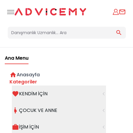
Ana Menu
Anasayfa
Kategoriler
KENDİM İÇİN
Bir hata oluştu
ÇOCUK VE ANNE
Beklenmedik bir hata oluştu, işleminizi şuanda
gerçekleştiremiyoruz. Hatanın devam etmesi
İŞİM İÇİN
halinde whatsapp hattımızdan iletişime