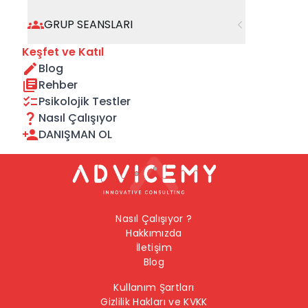
geçebilirsiniz.
GRUP SEANSLARI
Önceki Sayfaya Dön
Keşfet ve Katıl
Blog
Ana Sayfaya Dön
Rehber
Psikolojik Testler
Nasıl Çalışıyor
DANIŞMAN OL
Nasıl Çalışıyor ?
Hakkımızda
İletişim
Blog
Kullanım Şartları
Gizlilik Hakları ve KVKK