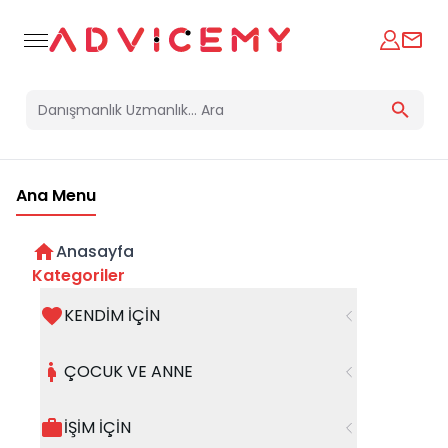
Ana Menu
Anasayfa
Kategoriler
KENDİM İÇİN
Bir hata oluştu
ÇOCUK VE ANNE
Beklenmedik bir hata oluştu, işleminizi şuanda
gerçekleştiremiyoruz. Hatanın devam etmesi
İŞİM İÇİN
halinde whatsapp hattımızdan iletişime