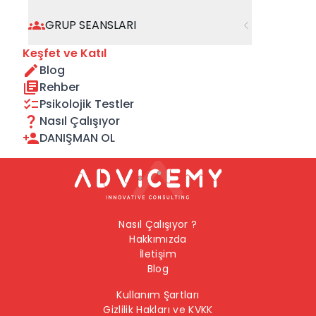
geçebilirsiniz.
GRUP SEANSLARI
Önceki Sayfaya Dön
Keşfet ve Katıl
Blog
Ana Sayfaya Dön
Rehber
Psikolojik Testler
Nasıl Çalışıyor
DANIŞMAN OL
Nasıl Çalışıyor ?
Hakkımızda
İletişim
Blog
Kullanım Şartları
Gizlilik Hakları ve KVKK