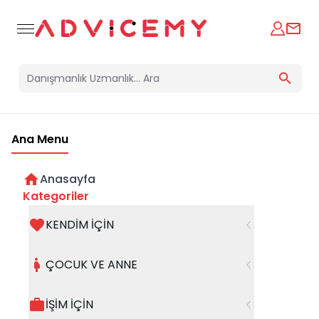
Ana Menu
Anasayfa
Kategoriler
KENDİM İÇİN
Bir hata oluştu
ÇOCUK VE ANNE
Beklenmedik bir hata oluştu, işleminizi şuanda
gerçekleştiremiyoruz. Hatanın devam etmesi
İŞİM İÇİN
halinde whatsapp hattımızdan iletişime